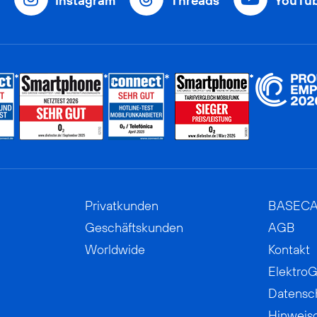
Instagram
Threads
YouTu
Privatkunden
BASEC
Geschäftskunden
AGB
Worldwide
Kontakt
ElektroG
Datensc
Hinweis