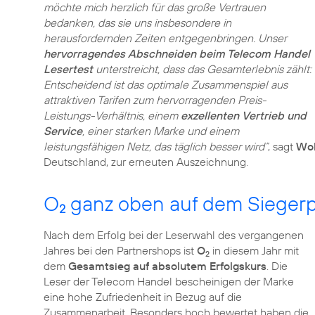
möchte mich herzlich für das große Vertrauen
bedanken, das sie uns insbesondere in
herausfordernden Zeiten entgegenbringen. Unser
hervorragendes Abschneiden beim Telecom Handel
Lesertest
unterstreicht, dass das Gesamterlebnis zählt:
Entscheidend ist das optimale Zusammenspiel aus
attraktiven Tarifen zum hervorragenden Preis-
Leistungs-Verhältnis, einem
exzellenten Vertrieb und
Service
, einer starken Marke und einem
leistungsfähigen Netz, das täglich besser wird“
, sagt
Wol
Deutschland, zur erneuten Auszeichnung.
O
ganz oben auf dem Sieger
2
Nach dem Erfolg bei der Leserwahl des vergangenen
Jahres bei den Partnershops ist
O
in diesem Jahr mit
2
dem
Gesamtsieg auf absolutem Erfolgskurs
. Die
Leser der Telecom Handel bescheinigen der Marke
eine hohe Zufriedenheit in Bezug auf die
Zusammenarbeit. Besonders hoch bewertet haben die