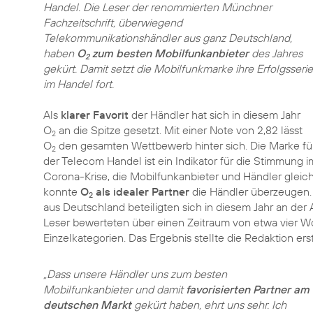
Handel. Die Leser der renommierten Münchner
Fachzeitschrift, überwiegend
Telekommunikationshändler aus ganz Deutschland,
haben
O
zum besten Mobilfunkanbieter
des Jahres
2
gekürt. Damit setzt die Mobilfunkmarke ihre Erfolgsserie
im Handel fort.
Als
klarer Favorit
der Händler hat sich in diesem Jahr
O
an die Spitze gesetzt. Mit einer Note von 2,82 lässt
2
O
den gesamten Wettbewerb hinter sich. Die Marke führ
2
der Telecom Handel ist ein Indikator für die Stimmung
Corona-Krise, die Mobilfunkanbieter und Händler glei
konnte
O
als idealer Partner
die Händler überzeugen. 
2
aus Deutschland beteiligten sich in diesem Jahr an de
Leser bewerteten über einen Zeitraum von etwa vier 
Einzelkategorien. Das Ergebnis stellte die Redaktion er
„Dass unsere Händler uns zum besten
Mobilfunkanbieter und damit
favorisierten Partner am
deutschen Markt
gekürt haben, ehrt uns sehr. Ich