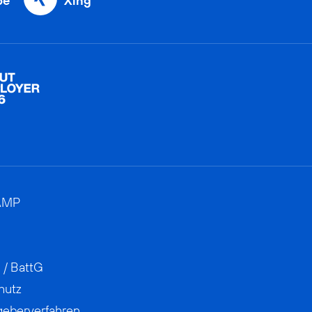
be
Xing
AMP
 / BattG
hutz
geberverfahren