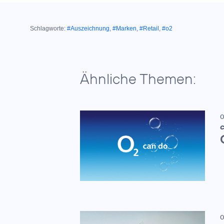
Schlagworte:
#Auszeichnung
,
#Marken
,
#Retail
,
#o2
Ähnliche Themen:
0
C
0