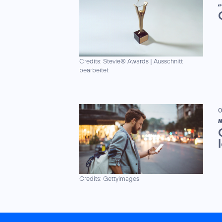
„
Credits: Stevie® Awards
|
Ausschnitt
bearbeitet
0
N
Credits: Gettyimages