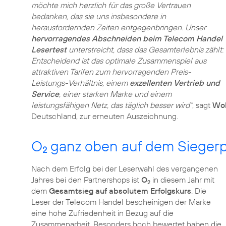
möchte mich herzlich für das große Vertrauen
bedanken, das sie uns insbesondere in
herausfordernden Zeiten entgegenbringen. Unser
hervorragendes Abschneiden beim Telecom Handel
Lesertest
unterstreicht, dass das Gesamterlebnis zählt:
Entscheidend ist das optimale Zusammenspiel aus
attraktiven Tarifen zum hervorragenden Preis-
Leistungs-Verhältnis, einem
exzellenten Vertrieb und
Service
, einer starken Marke und einem
leistungsfähigen Netz, das täglich besser wird“
, sagt
Wol
Deutschland, zur erneuten Auszeichnung.
O
ganz oben auf dem Sieger
2
Nach dem Erfolg bei der Leserwahl des vergangenen
Jahres bei den Partnershops ist
O
in diesem Jahr mit
2
dem
Gesamtsieg auf absolutem Erfolgskurs
. Die
Leser der Telecom Handel bescheinigen der Marke
eine hohe Zufriedenheit in Bezug auf die
Zusammenarbeit. Besonders hoch bewertet haben die