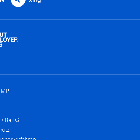
be
Xing
AMP
 / BattG
hutz
geberverfahren