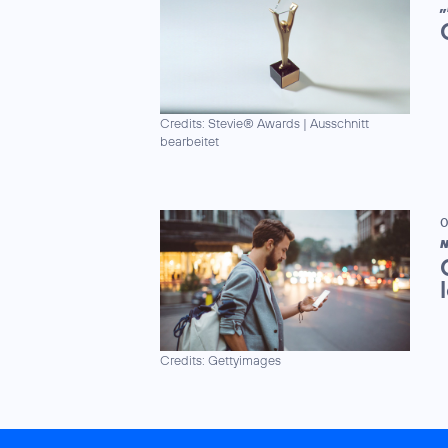
„
Credits: Stevie® Awards
|
Ausschnitt
bearbeitet
0
N
Credits: Gettyimages