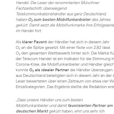
Handel. Die Leser der renommierten Münchner
Fachzeitschrift, überwiegend
Telekommunikationshändler aus ganz Deutschland,
haben
O
zum besten Mobilfunkanbieter
des Jahres
2
gekürt. Damit setzt die Mobilfunkmarke ihre Erfolgsserie
im Handel fort.
Als
klarer Favorit
der Händler hat sich in diesem Jahr
O
an die Spitze gesetzt. Mit einer Note von 2,82 lässt
2
O
den gesamten Wettbewerb hinter sich. Die Marke führ
2
der Telecom Handel ist ein Indikator für die Stimmung
Corona-Krise, die Mobilfunkanbieter und Händler glei
konnte
O
als idealer Partner
die Händler überzeugen. 
2
aus Deutschland beteiligten sich in diesem Jahr an de
Leser bewerteten über einen Zeitraum von etwa vier 
Einzelkategorien. Das Ergebnis stellte die Redaktion er
„Dass unsere Händler uns zum besten
Mobilfunkanbieter und damit
favorisierten Partner am
deutschen Markt
gekürt haben, ehrt uns sehr. Ich