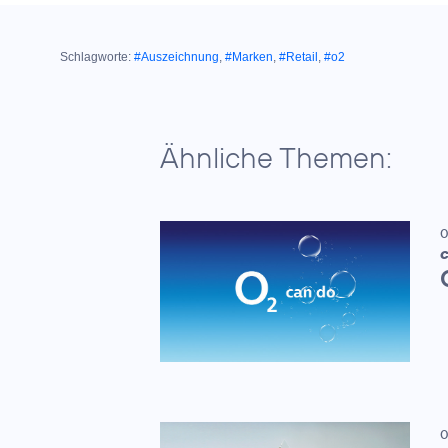
Schlagworte:
#Auszeichnung
,
#Marken
,
#Retail
,
#o2
Ähnliche Themen:
0
C
0