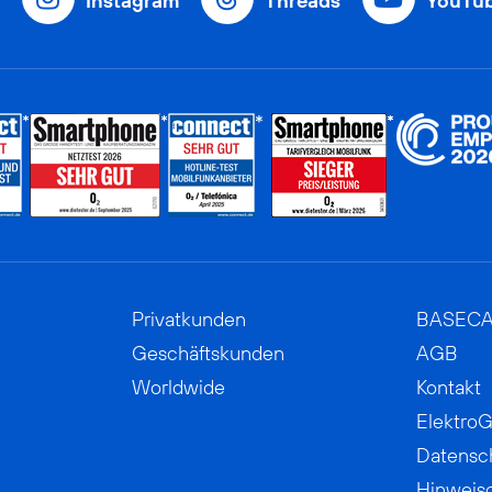
Instagram
Threads
YouTu
Privatkunden
BASEC
Geschäftskunden
AGB
Worldwide
Kontakt
ElektroG
Datensc
Hinweis