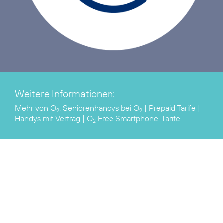
Weitere Informationen:
Mehr von O
:
Seniorenhandys bei O
|
Prepaid Tarife
|
2
2
Handys mit Vertrag
|
O
Free Smartphone-Tarife
2