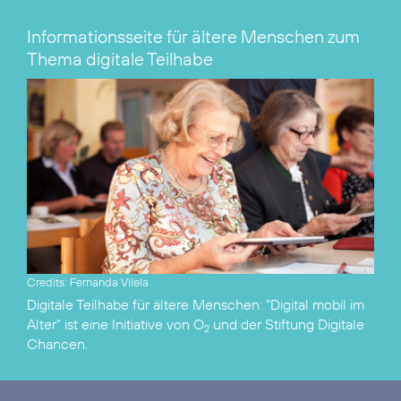
Informationsseite für ältere Menschen zum
Thema digitale Teilhabe
Credits: Fernanda Vilela
Digitale Teilhabe für ältere Menschen:
"Digital mobil im
Alter"
ist eine Initiative von O
und der
Stiftung Digitale
2
Chancen
.