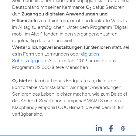
Seit mehr als einem Jahrzehnt engagiert sich Telefónica
Deutschland mit seiner Kernmarke
O
dafür, Senioren
2
den
Zugang zu digitalen Anwendungen und
Hilfsmitteln
zu erleichtern, um ihnen konkrete Vorteile
im Alltag zu ermöglichen. Unter dem Programm
"Digital
mobil im Alter"
fanden in den vergangenen Jahren
regelmäßig deutschlandweit
Weiterbildungsveranstaltungen für Senioren
statt, sei
es in Form von Lernrunden oder
digitalen
Schnitzeljagden
. Allein im Jahr 2019 erreichte das
Programm 32.000 ältere Menschen.
O
bietet
darüber hinaus Endgeräte an, die durch
2
komfortable Vorinstallation wichtiger Anwendungen
Senioren das Leben leichter machen, wie zum Beispiel
das Android-Smartphone emporiaSMART.3 und das
Klapphandy emporiaTOUCHsmart, die seit dem 3. Juni
verfügbar sind.