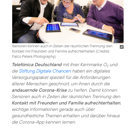
Senioren können auch in Zeiten der räumlichen Trennung den
Kontakt mit Freunden und Familie aufrechterhalten (
Credits:
Falco Peters Photography
)
Telefónica Deutschland
mit ihrer Kernmarke O
und
2
die
Stiftung Digitale Chancen
haben ein
digitales
Versorgungspaket
speziell für die Anforderungen
älterer Menschen geschnürt, um ihnen durch die
andauernde Corona-Krise
zu helfen. Damit können
Senioren auch in Zeiten der räumlichen Trennung den
Kontakt mit Freunden und Familie aufrechterhalten
,
wichtige Informationen gerade auch über
gesundheitliche Themen erhalten und darüber hinaus
die Corona-App kennen lernen.