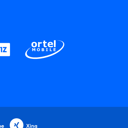
be
Xing