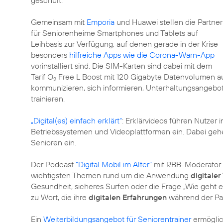
Gemeinsam mit
Emporia
und Huawei stellen die Partner
für Seniorenheime Smartphones und Tablets auf
Leihbasis zur Verfügung, auf denen gerade in der Krise
besonders
hilfreiche Apps wie die Corona-Warn-App
vorinstalliert sind. Die SIM-Karten sind dabei mit dem
Tarif O
Free L Boost mit 120 Gigabyte Datenvolumen aus
2
kommunizieren, sich informieren, Unterhaltungsangebo
trainieren.
„Digital(es) einfach erklärt“
: Erklärvideos führen Nutze
Betriebssystemen und Videoplattformen ein. Dabei gehe
Senioren ein.
Der Podcast
"Digital Mobil im Alter"
mit RBB-Moderator D
wichtigsten Themen rund um die Anwendung
digitale
Gesundheit, sicheres Surfen oder die Frage „Wie geh
zu Wort, die ihre
digitalen Erfahrungen
während der Pa
Ein
Weiterbildungsangebot für Seniorentrainer
ermöglic