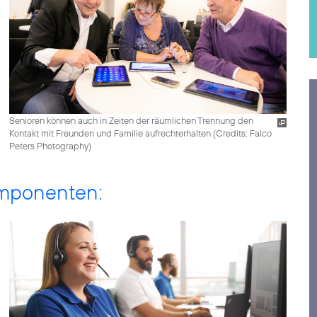
Senioren können auch in Zeiten der räumlichen Trennung den
Kontakt mit Freunden und Familie aufrechterhalten (
Credits: Falco
Peters Photography
)
omponenten: