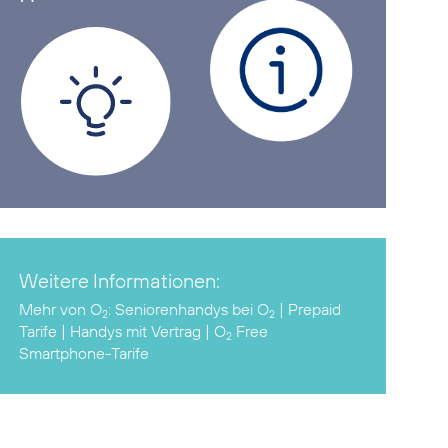
Weitere Informationen:
Mehr von O
:
Seniorenhandys bei O
|
Prepaid
2
2
Tarife
|
Handys mit Vertrag
|
O
Free
2
Smartphone-Tarife