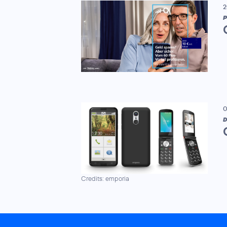
2
P
0
D
Credits: emporia