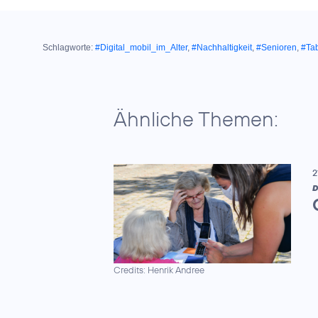
Schlagworte:
#Digital_mobil_im_Alter
,
#Nachhaltigkeit
,
#Senioren
,
#Ta
Ähnliche Themen:
2
D
Credits: Henrik Andree