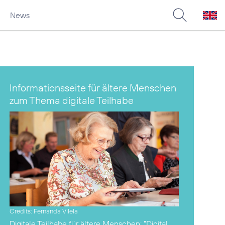
News
Informationsseite für ältere Menschen
zum Thema digitale Teilhabe
Credits: Fernanda Vilela
Digitale Teilhabe für ältere Menschen:
"Digital