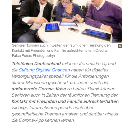
Senioren können auch in Zeiten der räumlichen Trennung den
Kontakt mit Freunden und Familie aufrechterhalten (
Credits:
Falco Peters Photography
)
Telefónica Deutschland
mit ihrer Kernmarke O
und
2
die
Stiftung Digitale Chancen
haben ein
digitales
Versorgungspaket
speziell für die Anforderungen
älterer Menschen geschnürt, um ihnen durch die
andauernde Corona-Krise
zu helfen. Damit können
Senioren auch in Zeiten der räumlichen Trennung den
Kontakt mit Freunden und Familie aufrechterhalten
,
wichtige Informationen gerade auch über
gesundheitliche Themen erhalten und darüber hinaus
die Corona-App kennen lernen.