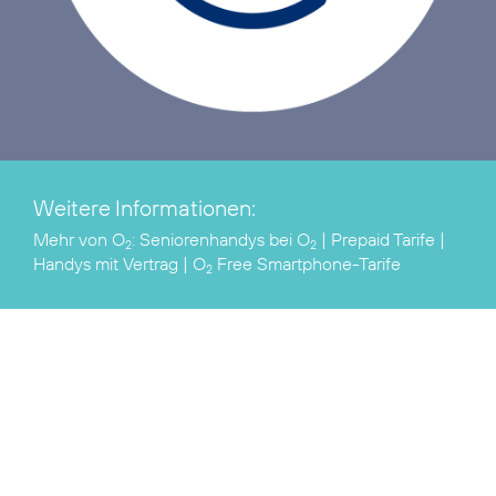
Weitere Informationen:
Mehr von O
:
Seniorenhandys bei O
|
Prepaid Tarife
|
2
2
Handys mit Vertrag
|
O
Free Smartphone-Tarife
2