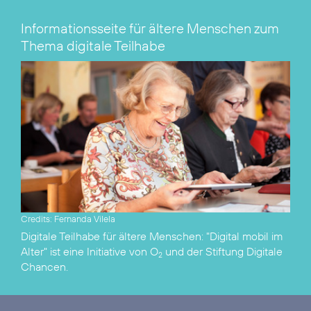
Informationsseite für ältere Menschen zum
Thema digitale Teilhabe
Credits: Fernanda Vilela
Digitale Teilhabe für ältere Menschen:
"Digital mobil im
Alter"
ist eine Initiative von O
und der
Stiftung Digitale
2
Chancen
.