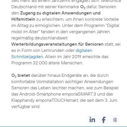
Seit mehr als einem Jahrzehnt engagiert sich Telefónica
Deutschland mit seiner Kernmarke
O
dafür, Senioren
2
den
Zugang zu digitalen Anwendungen und
Hilfsmitteln
zu erleichtern, um ihnen konkrete Vorteile
im Alltag zu ermöglichen. Unter dem Programm
"Digital
mobil im Alter"
fanden in den vergangenen Jahren
regelmäßig deutschlandweit
Weiterbildungsveranstaltungen für Senioren
statt, sei
es in Form von Lernrunden oder
digitalen
Schnitzeljagden
. Allein im Jahr 2019 erreichte das
Programm 32.000 ältere Menschen.
O
bietet
darüber hinaus Endgeräte an, die durch
2
komfortable Vorinstallation wichtiger Anwendungen
Senioren das Leben leichter machen, wie zum Beispiel
das Android-Smartphone emporiaSMART.3 und das
Klapphandy emporiaTOUCHsmart, die seit dem 3. Juni
verfügbar sind.