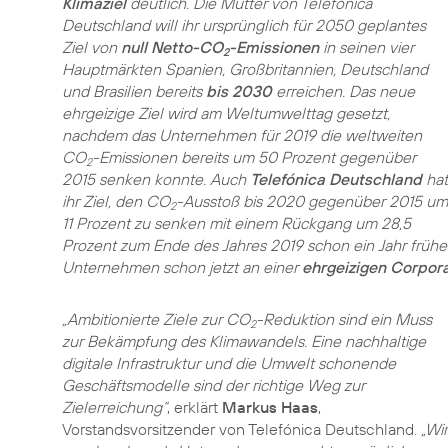
Klimaziel
deutlich. Die Mutter von Telefónica
Deutschland will ihr ursprünglich für 2050 geplantes
Ziel von
null Netto-CO
-Emissionen
in seinen vier
2
Hauptmärkten Spanien, Großbritannien, Deutschland
und Brasilien bereits
bis 2030
erreichen. Das neue
ehrgeizige Ziel wird am Weltumwelttag gesetzt,
nachdem das Unternehmen für 2019 die weltweiten
CO
-Emissionen bereits um 50 Prozent gegenüber
2
2015 senken konnte. Auch
Telefónica Deutschland
hat
ihr Ziel, den CO
-Ausstoß bis 2020 gegenüber 2015 um
2
11 Prozent zu senken mit einem Rückgang um 28,5
Prozent zum Ende des Jahres 2019 schon ein Jahr früher
Unternehmen schon jetzt an einer
ehrgeizigen Corpor
„Ambitionierte Ziele zur CO
-Reduktion sind ein Muss
2
zur Bekämpfung des Klimawandels. Eine nachhaltige
digitale Infrastruktur und die Umwelt schonende
Geschäftsmodelle sind der richtige Weg zur
Zielerreichung“
, erklärt
Markus Haas
,
Vorstandsvorsitzender von Telefónica Deutschland.
„Wir