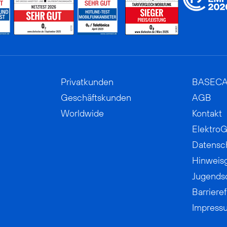
Privatkunden
BASEC
Geschäftskunden
AGB
Worldwide
Kontakt
ElektroG
Datensc
Hinweis
Jugends
Barrieref
Impress