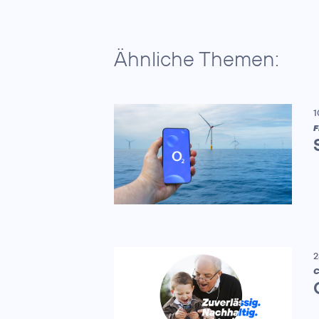
Ähnliche Themen:
1
F
2
C