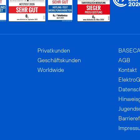
Privatkunden
BASEC
Geschäftskunden
AGB
Worldwide
Kontakt
ElektroG
Datensc
Hinweis
Jugends
Barrieref
Impress