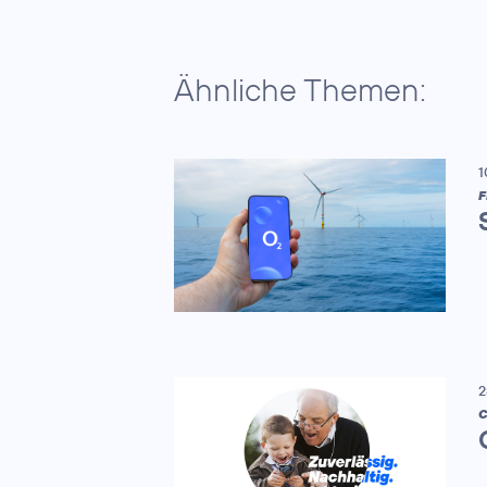
Ähnliche Themen:
1
F
2
C