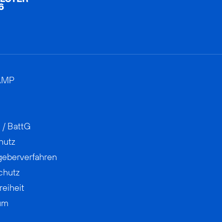
AMP
 / BattG
hutz
geberverfahren
chutz
reiheit
um