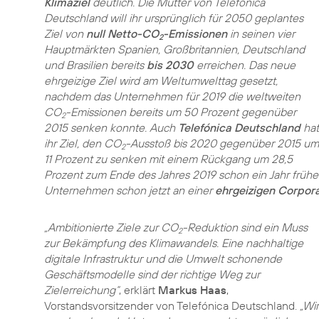
Klimaziel
deutlich. Die Mutter von Telefónica
Deutschland will ihr ursprünglich für 2050 geplantes
Ziel von
null Netto-CO
-Emissionen
in seinen vier
2
Hauptmärkten Spanien, Großbritannien, Deutschland
und Brasilien bereits
bis 2030
erreichen. Das neue
ehrgeizige Ziel wird am Weltumwelttag gesetzt,
nachdem das Unternehmen für 2019 die weltweiten
CO
-Emissionen bereits um 50 Prozent gegenüber
2
2015 senken konnte. Auch
Telefónica Deutschland
hat
ihr Ziel, den CO
-Ausstoß bis 2020 gegenüber 2015 um
2
11 Prozent zu senken mit einem Rückgang um 28,5
Prozent zum Ende des Jahres 2019 schon ein Jahr früher
Unternehmen schon jetzt an einer
ehrgeizigen Corpor
„Ambitionierte Ziele zur CO
-Reduktion sind ein Muss
2
zur Bekämpfung des Klimawandels. Eine nachhaltige
digitale Infrastruktur und die Umwelt schonende
Geschäftsmodelle sind der richtige Weg zur
Zielerreichung“
, erklärt
Markus Haas
,
Vorstandsvorsitzender von Telefónica Deutschland.
„Wir