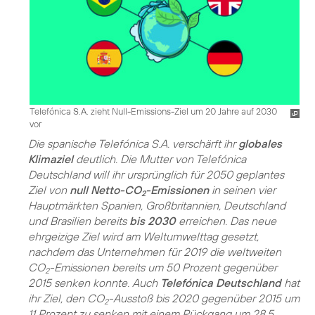
Telefónica S.A. zieht Null-Emissions-Ziel um 20 Jahre auf 2030
vor
Die spanische Telefónica S.A. verschärft ihr
globales
Klimaziel
deutlich. Die Mutter von Telefónica
Deutschland will ihr ursprünglich für 2050 geplantes
Ziel von
null Netto-CO
-Emissionen
in seinen vier
2
Hauptmärkten Spanien, Großbritannien, Deutschland
und Brasilien bereits
bis 2030
erreichen. Das neue
ehrgeizige Ziel wird am Weltumwelttag gesetzt,
nachdem das Unternehmen für 2019 die weltweiten
CO
-Emissionen bereits um 50 Prozent gegenüber
2
2015 senken konnte. Auch
Telefónica Deutschland
hat
ihr Ziel, den CO
-Ausstoß bis 2020 gegenüber 2015 um
2
11 Prozent zu senken mit einem Rückgang um 28,5