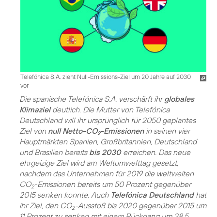
Telefónica S.A. zieht Null-Emissions-Ziel um 20 Jahre auf 2030
vor
Die spanische Telefónica S.A. verschärft ihr
globales
Klimaziel
deutlich. Die Mutter von Telefónica
Deutschland will ihr ursprünglich für 2050 geplantes
Ziel von
null Netto-CO
-Emissionen
in seinen vier
2
Hauptmärkten Spanien, Großbritannien, Deutschland
und Brasilien bereits
bis 2030
erreichen. Das neue
ehrgeizige Ziel wird am Weltumwelttag gesetzt,
nachdem das Unternehmen für 2019 die weltweiten
CO
-Emissionen bereits um 50 Prozent gegenüber
2
2015 senken konnte. Auch
Telefónica Deutschland
hat
ihr Ziel, den CO
-Ausstoß bis 2020 gegenüber 2015 um
2
11 Prozent zu senken mit einem Rückgang um 28,5