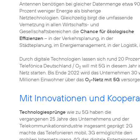
Antennen benötigen bei gleicher Datenmenge etwa 90
Prozent weniger Energie als bisherige
Netztechnologien. Gleichzeitig birgt die umfassende
Vernetzung in allen Wirtschafts- und
Gesellschaftsbereichen die
Chance für ökologische
Effizienzen
– in der Verkehrsplanung, in der
Städteplanung, im Energiemanagement, in der Logistik, 
Durch digitale Technologien lassen sich rund 20 Proze
Telefónica Deutschland / O
will mit 5G in diesem Jahr
2
Netz starten. Bis Ende 2022 wird das Unternehmen 30 
Millionen Einwohner über das
O
-Netz mit 5G
versorge
2
Mit Innovationen und Koopera
Technologiesprünge
wie zu 5G haben die
vergangenen 25 Jahre des Unternehmens und der
Telekommunikationsindustrie insgesamt geprägt: 2G
machte das Telefonieren mobil, 3G ermöglichte den
mobilen Internetzugang, 4G das digitale Entertainment