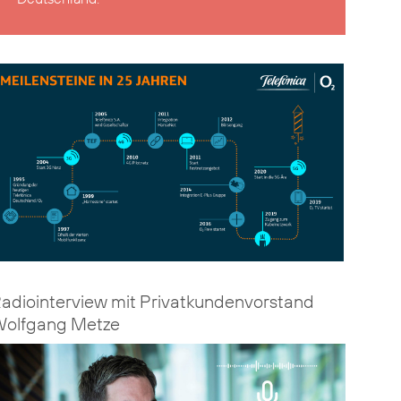
adiointerview mit Privat­kundenvorstand
olfgang Metze