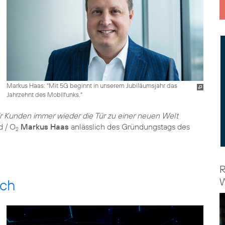
Markus Haas: "Mit 5G beginnt in unserem Jubiläumsjahr das
Jahrzehnt des Mobilfunks."
 Kunden immer wieder die Tür zu einer neuen Welt
d / O
Markus Haas
anlässlich des Gründungstags des
2
R
W
ech