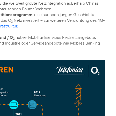
 die weltweit größte Netzintegration außerhalb Chinas
hntausenden Baumaßnahmen.
stitionsprogramm
in seiner noch jungen Geschichte
n das O
Netz investiert – zur weiteren Verdichtung des 4G-
2
astruktur.
and / O
neben Mobilfunkservices Festnetzangebote,
2
d Industrie oder Serviceangebote wie Mobiles Banking