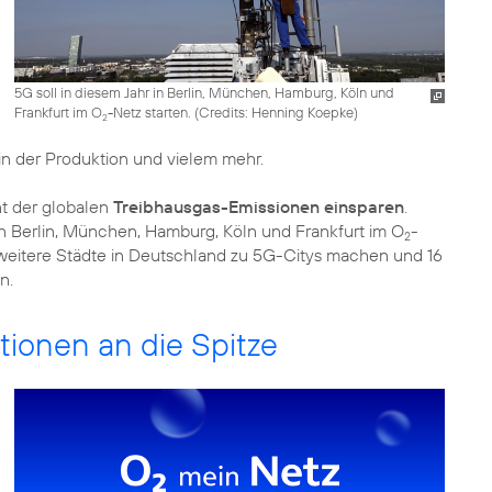
5G soll in diesem Jahr in Berlin, München, Hamburg, Köln und
Frankfurt im O
-Netz starten. (
Credits: Henning Koepke
)
2
in der Produktion und vielem mehr.
nt der globalen
Treibhausgas-Emissionen einsparen
.
 in Berlin, München, Hamburg, Köln und Frankfurt im O
-
2
weitere Städte in Deutschland zu 5G-Citys machen und 16
n.
tionen an die Spitze