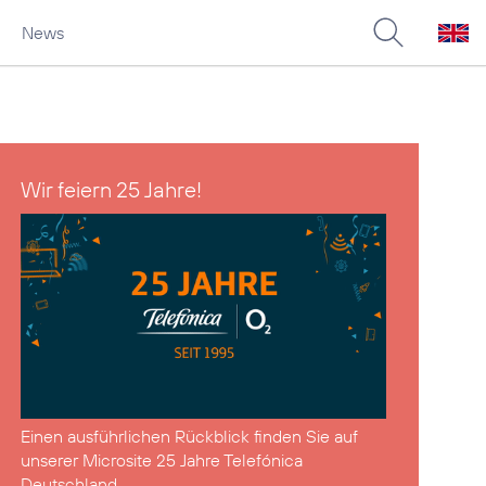
News
Wir feiern 25 Jahre!
Einen ausführlichen Rückblick finden Sie auf
unserer Microsite
25 Jahre Telefónica
Deutschland
.