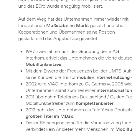
und das Büro wurde endgültig mobilisiert.
Auf dem Weg hat das Unternehmen immer wieder mit
Innovationen
Maßstäbe im Markt
gesetzt und über
Kooperationen und Übernahmen seine Position
gestärkt und das Angebot ausgeweitet:
1997, zwei Jahre nach der Gründung der VIAG
Interkom, erhielt das Unternehmen die vierte deutsc
Mobilfunknetzes.
Mit dem Erwerb der Frequenzen bei der UMTS-Aukti
seine Kunden die Tür zur
mobilen Internetnutzung
-
2002 wird VIAG Interkom zu O
Germany, 2005 wird 
2
Unternehmen somit zum Teil einer
international f
2011 übernahm Telefónica Deutschland / O
den Fes
2
Mobilfunkbetreiber zum
Komplettanbieter
.
2012 geht das Unternehmen als Telefónica Deutschl
größten Titel im MDax
.
Dieser Börsengang schaffte die Voraussetzung für d
verbindet kein Anbieter mehr Menschen im
Mobilfu