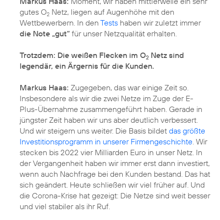
Markus Haas:
Moment, wir haben mittlerweile ein sehr
gutes O
Netz, liegen auf Augenhöhe mit den
2
Wettbewerbern. In den
Tests
haben wir zuletzt immer
die Note „gut“
für unser Netzqualität erhalten.
Trotzdem: Die weißen Flecken im O
Netz sind
2
legendär, ein Ärgernis für die Kunden.
Markus Haas:
Zugegeben, das war einige Zeit so.
Insbesondere als wir die zwei Netze im Zuge der E-
Plus-Übernahme zusammengeführt haben. Gerade in
jüngster Zeit haben wir uns aber deutlich verbessert.
Und wir steigern uns weiter. Die Basis bildet
das größte
Investitionsprogramm in unserer Firmengeschichte
. Wir
stecken bis 2022 vier Milliarden Euro in unser Netz. In
der Vergangenheit haben wir immer erst dann investiert,
wenn auch Nachfrage bei den Kunden bestand. Das hat
sich geändert. Heute schließen wir viel früher auf. Und
die
Corona-Krise
hat gezeigt: Die Netze sind weit besser
und viel stabiler als ihr Ruf.