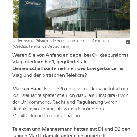
Jeder zweite Privatkunde nutzt heute unsere Infrastruktur.
(
Credits: Telefónica Deutschland
)
Waren Sie von Anfang an dabei bei O
, die zunächst
2
Viag Interkom hieß, gegründet als
Gemeinschaftsunternehmen des Energiekonzerns
Viag und der britischen Telekom?
Markus Haas:
Fast. 1995 ging es mit der Viag Interkom
los. Drei Jahre später stieß ich dazu, als Jurist direkt von
der Uni kommend.
Recht und Regulierung
waren
damals mein Thema, als wir als Neuling den
Mobilfunkmarkt betreten haben.
Telekom und Mannesmann hatten mit D1 und D2 den
jungen Markt damals unter sich aufgeteilt.