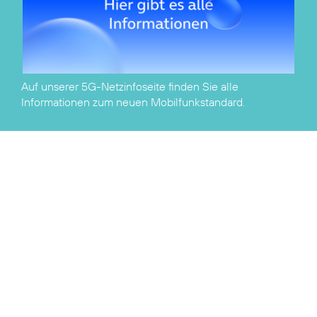
Auf unserer
5G-Netzinfoseite
finden Sie alle
Informationen zum neuen Mobilfunkstandard.