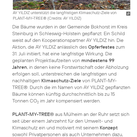
AY YILDIZ unterstützt die langfristigen Klimaschutz-Ziele von
PLANT-MY-TREE® (
Credits: AY YILDIZ
)
Die Bäume wurden in der Gemeinde Bokhorst im Kreis
Steinburg in Schleswig-Holstein gepflanzt. Ein Schild
weist auf den Kooperationspartner AY YILDIZ hin. Die
Aktion, die AY YILDIZ anlässlich des
Opferfestes
zum
31. Juli initiiert, hat eine langfristige Wirkung. Die
geplanten Projektlaufzeiten von
mindestens 99
Jahren
, in denen keine Forstwirtschaft oder Abholzung
erfolgen soll, unterstreichen die langfristigen und
nachhaltigen
Klimaschutz-Ziele
von PLANT-MY-
TREE®. Durch die im Namen von AY YILDIZ gepflanzten
Bäume können künftig durchschnittlich bis zu 15
Tonnen CO
im Jahr kompensiert werden.
2
PLANT-MY-TREE®
aus Mülheim an der Ruhr setzt sich
seit über einem Jahrzehnt für den Umwelt- und
Klimaschutz ein und motiviert mit seinem
Konzept
sowohl Privatpersonen als auch Unternehmen dazu,