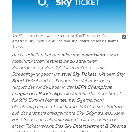
Ab 23. Juli sind zwei weitere attraktive Sky Tickets bei O
2
erhätlich: Sky Sport Ticket und das Sky Entertainment & Cinema
Ticket.
Bei O
erhalten Kunden
alles aus einer Hand
– von
2
Mobilfunk über Festnetz bis zu attraktiven
Zusatzdiensten. Zum 23. Juli erweitert O
sein
2
Streaming-Angebot um
zwei Sky Tickets
. Mit dem
Sky
Sport Ticket
sind O
Kunden live dabei, wenn im
2
August das runde Leder in der
UEFA Champions
League und Bundesliga
wieder rollt. Das Angebot ist
für 9,99 Euro im Monat
neu bei O
erhältlich.
1
2
Gleichzeitig nimmt O
ein Kombi-Paket in sein Portfolio
2
auf, das erstmals preisgekrönte Sky Originals, exklusive
HBO-Serien und aktuelle Blockbuster zusammen in
einem Ticket vereint. Das
Sky Entertainment & Cinema