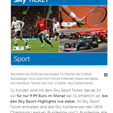
Sky bleibt bis 2025 der wichtigste TV-Partner der Fußball
Bundesliga. Hinzu kommen Formel-1-Rennen sowie das Beste
von Handball, Tennis und Golf. (
Credits: Sky Deutschland
)
O
Kunden sind mit dem Sky Sport Ticket, das ab 23.
2
Juli
für nur 9,99 Euro im Monat
bei O
erhältlich ist
,
bei
1
2
den Sky Sport-Highlights live dabei
. Im Sky Sport
Ticket enthalten sind alle Sky Konferenzen der UEFA
Champions League
, Bundesliga und 2. Bundesliga, alle
3