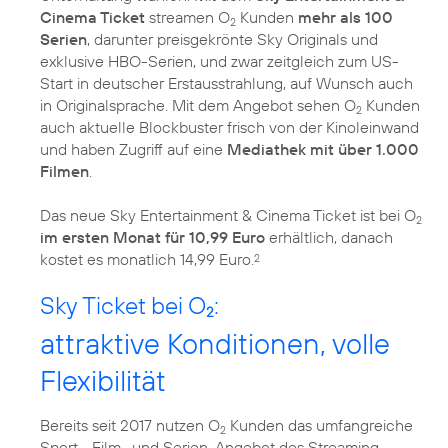
Cinema Ticket
streamen O
Kunden
mehr als 100
2
Serien
, darunter preisgekrönte Sky Originals und
exklusive HBO-Serien, und zwar zeitgleich zum US-
Start in deutscher Erstausstrahlung, auf Wunsch auch
in Originalsprache. Mit dem Angebot sehen O
Kunden
2
auch aktuelle Blockbuster frisch von der Kinoleinwand
und haben Zugriff auf eine
Mediathek mit über 1.000
Filmen
.
Das neue Sky Entertainment & Cinema Ticket ist bei O
2
im ersten Monat für 10,99 Euro
erhältlich, danach
kostet es monatlich 14,99 Euro.
2
Sky Ticket bei O
:
2
attraktive Konditionen, volle
Flexibilität
Bereits seit 2017 nutzen O
Kunden das umfangreiche
2
Sport-, Film- und Serien-Angebot des Streaming-