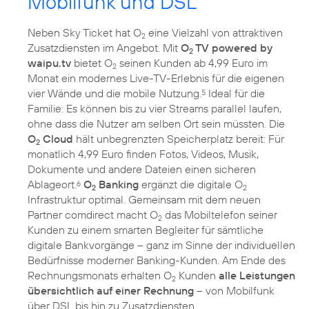
Mobilfunk und DSL
Neben Sky Ticket hat O
eine Vielzahl von attraktiven
2
Zusatzdiensten im Angebot. Mit
O
TV powered by
2
waipu.tv
bietet O
seinen Kunden ab 4,99 Euro im
2
Monat ein modernes Live-TV-Erlebnis für die eigenen
vier Wände und die mobile Nutzung.
Ideal für die
5
Familie: Es können bis zu vier Streams parallel laufen,
ohne dass die Nutzer am selben Ort sein müssten. Die
O
Cloud
hält unbegrenzten Speicherplatz bereit: Für
2
monatlich 4,99 Euro finden Fotos, Videos, Musik,
Dokumente und andere Dateien einen sicheren
Ablageort.
O
Banking
ergänzt die digitale O
6
2
2
Infrastruktur optimal. Gemeinsam mit dem neuen
Partner comdirect macht O
das Mobiltelefon seiner
2
Kunden zu einem smarten Begleiter für sämtliche
digitale Bankvorgänge – ganz im Sinne der individuellen
Bedürfnisse moderner Banking-Kunden. Am Ende des
Rechnungsmonats erhalten O
Kunden
alle Leistungen
2
übersichtlich auf einer Rechnung
– von Mobilfunk