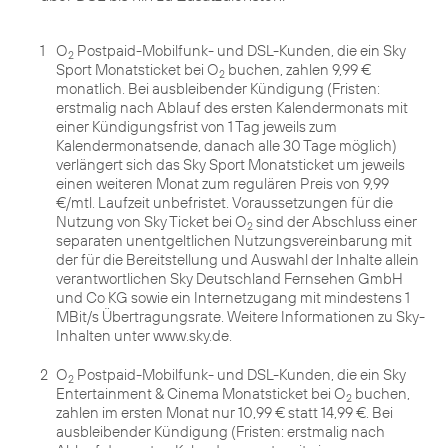
1
O
Postpaid-Mobilfunk- und DSL-Kunden, die ein Sky
2
Sport Monatsticket bei O
buchen, zahlen 9,99 €
2
monatlich. Bei ausbleibender Kündigung (Fristen:
erstmalig nach Ablauf des ersten Kalendermonats mit
einer Kündigungsfrist von 1 Tag jeweils zum
Kalendermonatsende, danach alle 30 Tage möglich)
verlängert sich das Sky Sport Monatsticket um jeweils
einen weiteren Monat zum regulären Preis von 9,99
€/mtl. Laufzeit unbefristet. Voraussetzungen für die
Nutzung von Sky Ticket bei O
sind der Abschluss einer
2
separaten unentgeltlichen Nutzungsvereinbarung mit
der für die Bereitstellung und Auswahl der Inhalte allein
verantwortlichen Sky Deutschland Fernsehen GmbH
und Co KG sowie ein Internetzugang mit mindestens 1
MBit/s Übertragungsrate. Weitere Informationen zu Sky-
Inhalten unter www.sky.de.
2
O
Postpaid-Mobilfunk- und DSL-Kunden, die ein Sky
2
Entertainment & Cinema Monatsticket bei O
buchen,
2
zahlen im ersten Monat nur 10,99 € statt 14,99 €. Bei
ausbleibender Kündigung (Fristen: erstmalig nach