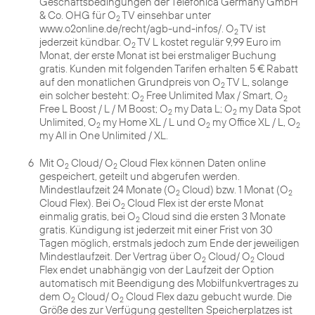
Geschäftsbedingungen der Telefónica Germany GmbH
& Co. OHG für O
TV einsehbar unter
2
www.o2online.de/recht/agb-und-infos/. O
TV ist
2
jederzeit kündbar. O
TV L kostet regulär 9,99 Euro im
2
Monat, der erste Monat ist bei erstmaliger Buchung
gratis. Kunden mit folgenden Tarifen erhalten 5 € Rabatt
auf den monatlichen Grundpreis von O
TV L, solange
2
ein solcher besteht: O
Free Unlimited Max / Smart, O
2
2
Free L Boost / L / M Boost; O
my Data L; O
my Data Spot
2
2
Unlimited, O
my Home XL / L und O
my Office XL / L, O
2
2
2
my All in One Unlimited / XL.
6
Mit O
Cloud/ O
Cloud Flex können Daten online
2
2
gespeichert, geteilt und abgerufen werden.
Mindestlaufzeit 24 Monate (O
Cloud) bzw. 1 Monat (O
2
2
Cloud Flex). Bei O
Cloud Flex ist der erste Monat
2
einmalig gratis, bei O
Cloud sind die ersten 3 Monate
2
gratis. Kündigung ist jederzeit mit einer Frist von 30
Tagen möglich, erstmals jedoch zum Ende der jeweiligen
Mindestlaufzeit. Der Vertrag über O
Cloud/ O
Cloud
2
2
Flex endet unabhängig von der Laufzeit der Option
automatisch mit Beendigung des Mobilfunkvertrages zu
dem O
Cloud/ O
Cloud Flex dazu gebucht wurde. Die
2
2
Größe des zur Verfügung gestellten Speicherplatzes ist