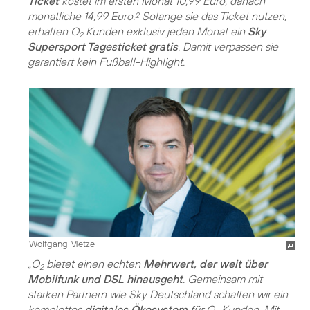
Ticket
kostet im ersten Monat 10,99 Euro, danach
monatliche 14,99 Euro.
Solange sie das Ticket nutzen,
2
erhalten O
Kunden exklusiv jeden Monat ein
Sky
2
Supersport Tagesticket gratis
. Damit verpassen sie
garantiert kein Fußball-Highlight.
Wolfgang Metze
„O
bietet einen echten
Mehrwert, der weit über
2
Mobilfunk und DSL hinausgeht
. Gemeinsam mit
starken Partnern wie Sky Deutschland schaffen wir ein
komplettes
digitales Ökosystem
für O
Kunden. Mit