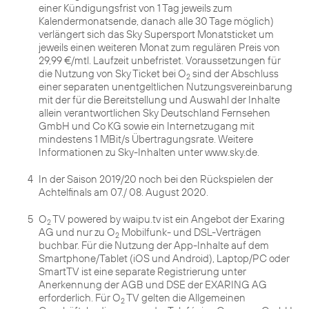
einer Kündigungsfrist von 1 Tag jeweils zum
Kalendermonatsende, danach alle 30 Tage möglich)
verlängert sich das Sky Supersport Monatsticket um
jeweils einen weiteren Monat zum regulären Preis von
29,99 €/mtl. Laufzeit unbefristet. Voraussetzungen für
die Nutzung von Sky Ticket bei O
sind der Abschluss
2
einer separaten unentgeltlichen Nutzungsvereinbarung
mit der für die Bereitstellung und Auswahl der Inhalte
allein verantwortlichen Sky Deutschland Fernsehen
GmbH und Co KG sowie ein Internetzugang mit
mindestens 1 MBit/s Übertragungsrate. Weitere
4
In der Saison 2019/20 noch bei den Rückspielen der
Achtelfinals am 07./ 08. August 2020.
5
O
TV powered by waipu.tv ist ein Angebot der Exaring
2
AG und nur zu O
Mobilfunk- und DSL-Verträgen
2
buchbar. Für die Nutzung der App-Inhalte auf dem
Smartphone/Tablet (iOS und Android), Laptop/PC oder
SmartTV ist eine separate Registrierung unter
Anerkennung der AGB und DSE der EXARING AG
erforderlich. Für O
TV gelten die Allgemeinen
2