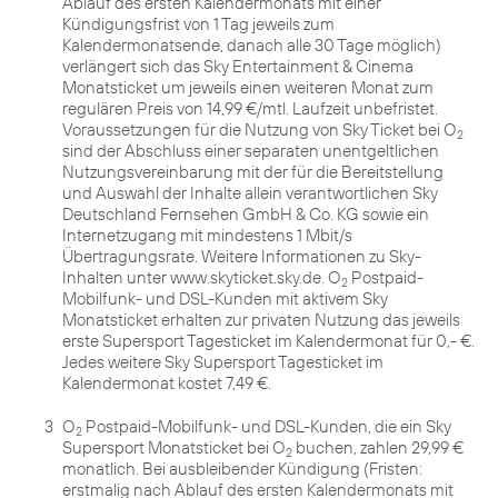
Ablauf des ersten Kalendermonats mit einer
Kündigungsfrist von 1 Tag jeweils zum
Kalendermonatsende, danach alle 30 Tage möglich)
verlängert sich das Sky Entertainment & Cinema
Monatsticket um jeweils einen weiteren Monat zum
regulären Preis von 14,99 €/mtl. Laufzeit unbefristet.
Voraussetzungen für die Nutzung von Sky Ticket bei O
2
sind der Abschluss einer separaten unentgeltlichen
Nutzungsvereinbarung mit der für die Bereitstellung
und Auswahl der Inhalte allein verantwortlichen Sky
Deutschland Fernsehen GmbH & Co. KG sowie ein
Internetzugang mit mindestens 1 Mbit/s
Übertragungsrate. Weitere Informationen zu Sky-
Inhalten unter www.skyticket.sky.de. O
Postpaid-
2
Mobilfunk- und DSL-Kunden mit aktivem Sky
Monatsticket erhalten zur privaten Nutzung das jeweils
erste Supersport Tagesticket im Kalendermonat für 0,- €.
Jedes weitere Sky Supersport Tagesticket im
Kalendermonat kostet 7,49 €.
3
O
Postpaid-Mobilfunk- und DSL-Kunden, die ein Sky
2
Supersport Monatsticket bei O
buchen, zahlen 29,99 €
2
monatlich. Bei ausbleibender Kündigung (Fristen:
erstmalig nach Ablauf des ersten Kalendermonats mit