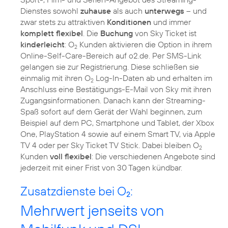
Dienstes sowohl
zuhause
als auch
unterwegs
– und
zwar stets zu attraktiven
Konditionen
und immer
komplett flexibel
. Die
Buchung
von Sky Ticket ist
kinderleicht
: O
Kunden aktivieren die Option in ihrem
2
Online-Self-Care-Bereich auf o2.de. Per SMS-Link
gelangen sie zur Registrierung. Diese schließen sie
einmalig mit ihren O
Log-In-Daten ab und erhalten im
2
Anschluss eine Bestätigungs-E-Mail von Sky mit ihren
Zugangsinformationen. Danach kann der Streaming-
Spaß sofort auf dem Gerät der Wahl beginnen, zum
Beispiel auf dem PC, Smartphone und Tablet, der Xbox
One, PlayStation 4 sowie auf einem Smart TV, via Apple
TV 4 oder per Sky Ticket TV Stick. Dabei bleiben O
2
Kunden
voll flexibel
: Die verschiedenen Angebote sind
jederzeit mit einer Frist von 30 Tagen kündbar.
Zusatzdienste bei O
:
2
Mehrwert jenseits von