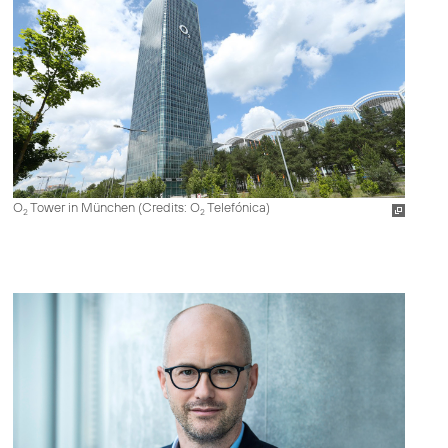
O
Tower in München (
Credits: O
Telefónica
)
2
2