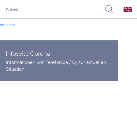
News
entlastet
Infoseite Corona
Informationen von Telefónica / O
zur aktuellen
2
Situation