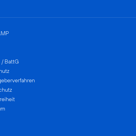
AMP
 / BattG
hutz
geberverfahren
chutz
reiheit
um