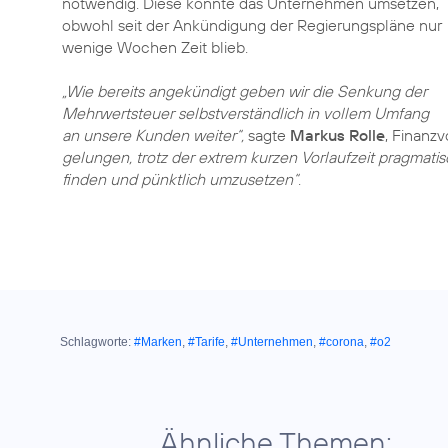
notwendig. Diese konnte das Unternehmen umsetzen,
obwohl seit der Ankündigung der Regierungspläne nur
wenige Wochen Zeit blieb.
„Wie bereits angekündigt geben wir die Senkung der
Mehrwertsteuer selbstverständlich in vollem Umfang
an unsere Kunden weiter“,
sagte
Markus Rolle
, Finanz
gelungen, trotz der extrem kurzen Vorlaufzeit pragmati
finden und pünktlich umzusetzen“
.
Schlagworte:
#Marken
,
#Tarife
,
#Unternehmen
,
#corona
,
#o2
Ähnliche Themen: