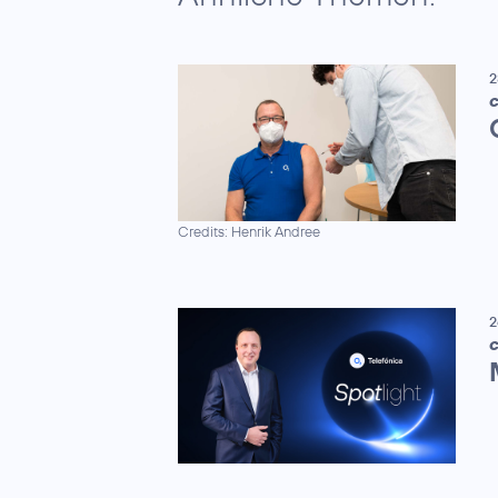
2
C
Credits: Henrik Andree
2
C