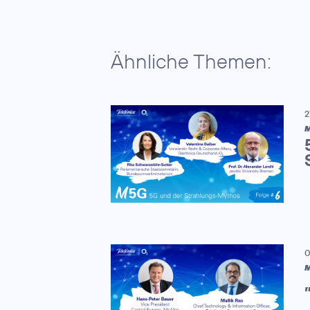
Ähnliche Themen:
2
M
0
M