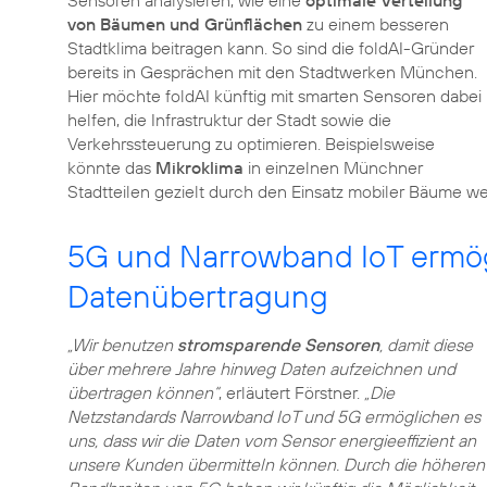
Sensoren analysieren, wie eine
optimale Verteilung
von Bäumen und Grünflächen
zu einem besseren
Stadtklima beitragen kann. So sind die foldAI-Gründer
bereits in Gesprächen mit den Stadtwerken München.
Hier möchte foldAI künftig mit smarten Sensoren dabei
helfen, die Infrastruktur der Stadt sowie die
Verkehrssteuerung zu optimieren. Beispielsweise
könnte das
Mikroklima
in einzelnen Münchner
5G und Narrowband IoT ermögl
Datenübertragung
„Wir benutzen
stromsparende Sensoren
, damit diese
über mehrere Jahre hinweg Daten aufzeichnen und
übertragen können“
, erläutert Förstner.
„Die
Netzstandards Narrowband IoT und 5G ermöglichen es
uns, dass wir die Daten vom Sensor energieeffizient an
unsere Kunden übermitteln können. Durch die höheren