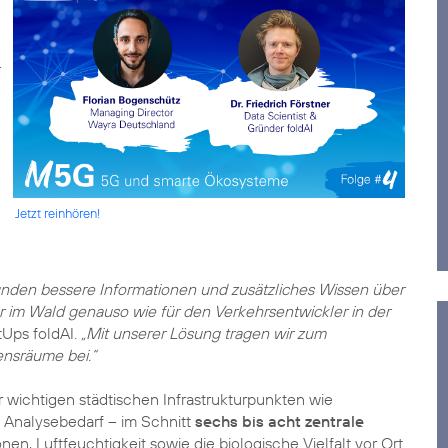
Jetzt reinhören!
unden bessere Informationen und zusätzliches Wissen über
er im Wald genauso wie für den Verkehrsentwickler in der
tUps foldAI.
„Mit unserer Lösung tragen wir zum
ensräume bei.“
wichtigen städtischen Infrastrukturpunkten wie
h Analysebedarf – im Schnitt
sechs bis acht zentrale
nen, Luftfeuchtigkeit sowie die biologische Vielfalt vor Ort.