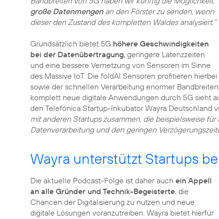
Bandbreiten von 5G haben wir künftig die Möglichkeit,
große Datenmengen
an den Förster zu senden, wenn
dieser den Zustand des kompletten Waldes analysiert.“
Grundsätzlich bietet 5G
höhere Geschwindigkeiten
bei der Datenübertragung
, geringere Latenzzeiten
und eine bessere Vernetzung von Sensoren im Sinne
des Massive IoT. Die foldAI Sensoren profitieren hierbe
sowie der schnellen Verarbeitung enormer Bandbreite
komplett neue digitale Anwendungen durch 5G sieht 
den Telefónica Startup-Inkubator Wayra Deutschland v
mit anderen Startups zusammen, die beispielsweise für 
Datenverarbeitung und den geringen Verzögerungszeiten
Wayra unterstützt Startups be
Die aktuelle Podcast-Folge ist daher auch
ein Appell
an alle Gründer und Technik-Begeisterte
, die
Chancen der Digitalisierung zu nutzen und neue
digitale Lösungen voranzutreiben. Wayra bietet hierfür