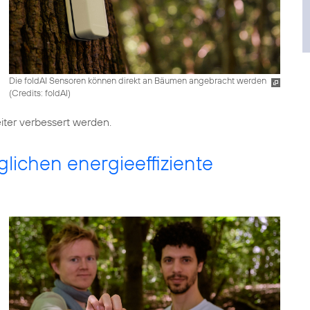
Die foldAI Sensoren können direkt an Bäumen angebracht werden
(
Credits: foldAI
)
ichen energieeffiziente