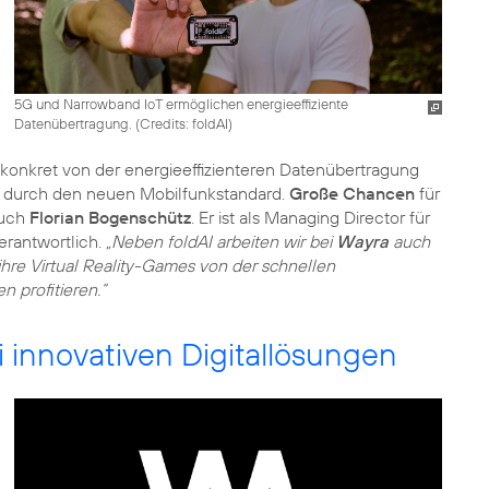
5G und Narrowband IoT ermöglichen energieeffiziente
Datenübertragung. (
Credits: foldAI
)
i konkret von der energieeffizienteren Datenübertragung
n durch den neuen Mobilfunkstandard.
Große Chancen
für
auch
Florian Bogenschütz
. Er ist als Managing Director für
erantwortlich.
„Neben foldAI arbeiten wir bei
Wayra
auch
ihre Virtual Reality-Games von der schnellen
 profitieren.“
i innovativen Digitallösungen