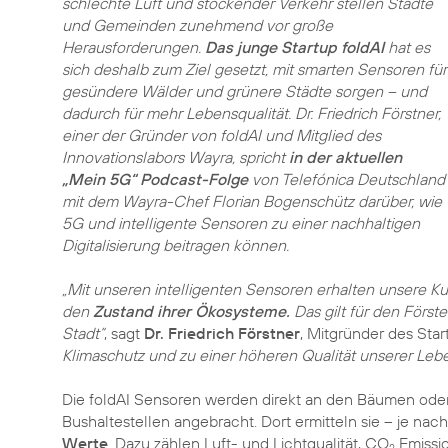
schlechte Luft und stockender Verkehr stellen Städte
und Gemeinden zunehmend vor große
Herausforderungen.
Das junge Startup foldAI
hat es
sich deshalb zum Ziel gesetzt, mit smarten Sensoren für
gesündere Wälder und grünere Städte sorgen – und
dadurch für mehr Lebensqualität. Dr. Friedrich Förstner,
einer der Gründer von foldAI und Mitglied des
Innovationslabors Wayra, spricht
in der aktuellen
„Mein 5G“ Podcast-Folge
von Telefónica Deutschland
mit dem Wayra-Chef Florian Bogenschütz darüber, wie
5G und intelligente Sensoren zu einer nachhaltigen
Digitalisierung beitragen können.
„Mit unseren intelligenten Sensoren erhalten unsere K
den
Zustand ihrer Ökosysteme.
Das gilt für den Först
Stadt“
, sagt
Dr. Friedrich Förstner
, Mitgründer des Star
Klimaschutz und zu einer höheren Qualität unserer Leb
Die foldAI Sensoren werden direkt an den Bäumen oder 
Bushaltestellen angebracht. Dort ermitteln sie – je nac
Werte
. Dazu zählen Luft- und Lichtqualität, CO
Emissio