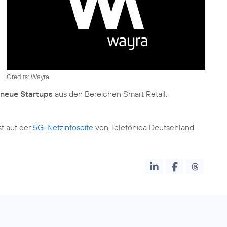
Credits: Wayra
 neue Startups
aus den Bereichen Smart Retail,
st auf der
5G-Netzinfoseite
von Telefónica Deutschland