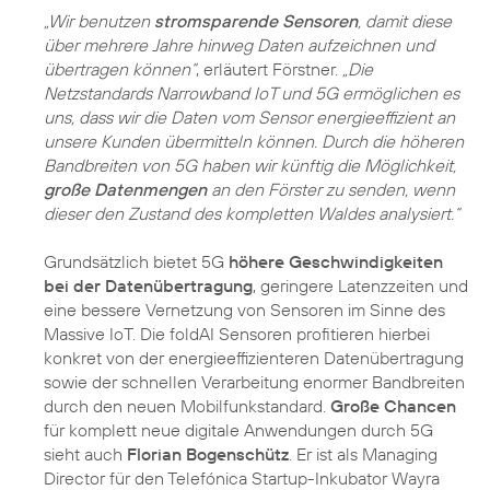
„Wir benutzen
stromsparende Sensoren
, damit diese
über mehrere Jahre hinweg Daten aufzeichnen und
übertragen können“
, erläutert Förstner.
„Die
Netzstandards Narrowband IoT und 5G ermöglichen es
uns, dass wir die Daten vom Sensor energieeffizient an
unsere Kunden übermitteln können. Durch die höheren
Bandbreiten von 5G haben wir künftig die Möglichkeit,
große Datenmengen
an den Förster zu senden, wenn
dieser den Zustand des kompletten Waldes analysiert.“
Grundsätzlich bietet 5G
höhere Geschwindigkeiten
bei der Datenübertragung
, geringere Latenzzeiten und
eine bessere Vernetzung von Sensoren im Sinne des
Massive IoT. Die foldAI Sensoren profitieren hierbei
konkret von der energieeffizienteren Datenübertragung
sowie der schnellen Verarbeitung enormer Bandbreiten
durch den neuen Mobilfunkstandard.
Große Chancen
für komplett neue digitale Anwendungen durch 5G
sieht auch
Florian Bogenschütz
. Er ist als Managing
Director für den Telefónica Startup-Inkubator Wayra