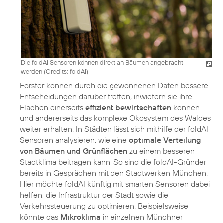
Die foldAI Sensoren können direkt an Bäumen angebracht
werden (
Credits: foldAI
)
Förster können durch die gewonnenen Daten bessere
Entscheidungen darüber treffen, inwiefern sie ihre
Flächen einerseits
effizient bewirtschaften
können
und andererseits das komplexe Ökosystem des Waldes
weiter erhalten. In Städten lässt sich mithilfe der foldAI
Sensoren analysieren, wie eine
optimale Verteilung
von Bäumen und Grünflächen
zu einem besseren
Stadtklima beitragen kann. So sind die foldAI-Gründer
bereits in Gesprächen mit den Stadtwerken München.
Hier möchte foldAI künftig mit smarten Sensoren dabei
helfen, die Infrastruktur der Stadt sowie die
Verkehrssteuerung zu optimieren. Beispielsweise
könnte das
Mikroklima
in einzelnen Münchner