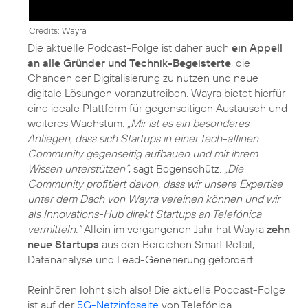
Credits: Wayra
Die aktuelle Podcast-Folge ist daher auch
ein Appell
an alle Gründer und Technik-Begeisterte
, die
Chancen der Digitalisierung zu nutzen und neue
digitale Lösungen voranzutreiben. Wayra bietet hierfür
eine ideale Plattform für gegenseitigen Austausch und
weiteres Wachstum.
„Mir ist es ein besonderes
Anliegen, dass sich Startups in einer tech-affinen
Community gegenseitig aufbauen und mit ihrem
Wissen unterstützen“
, sagt Bogenschütz.
„Die
Community profitiert davon, dass wir unsere Expertise
unter dem Dach von Wayra vereinen können und wir
als Innovations-Hub direkt Startups an Telefónica
vermitteln.“
Allein im vergangenen Jahr hat Wayra
zehn
neue Startups
aus den Bereichen Smart Retail,
Datenanalyse und Lead-Generierung gefördert.
Reinhören lohnt sich also! Die aktuelle Podcast-Folge
ist auf der
5G-Netzinfoseite
von Telefónica