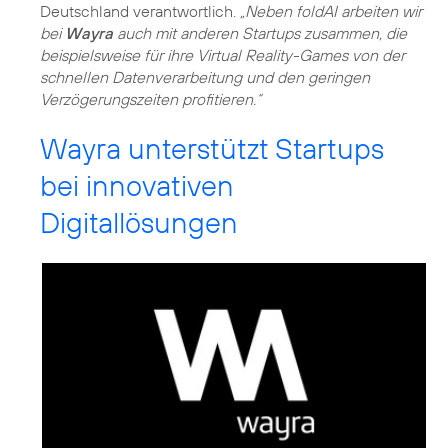
Deutschland verantwortlich.
„Neben foldAI arbeiten wir
bei
Wayra
auch mit anderen Startups zusammen, die
beispielsweise für ihre Virtual Reality-Games von der
schnellen Datenverarbeitung und den geringen
Verzögerungszeiten profitieren.“
Wayra unterstützt Startups
bei innovativen
Digitallösungen