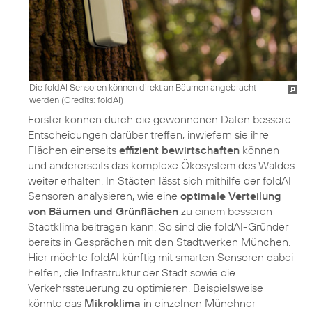
Die foldAI Sensoren können direkt an Bäumen angebracht
werden (
Credits: foldAI
)
Förster können durch die gewonnenen Daten bessere
Entscheidungen darüber treffen, inwiefern sie ihre
Flächen einerseits
effizient bewirtschaften
können
und andererseits das komplexe Ökosystem des Waldes
weiter erhalten. In Städten lässt sich mithilfe der foldAI
Sensoren analysieren, wie eine
optimale Verteilung
von Bäumen und Grünflächen
zu einem besseren
Stadtklima beitragen kann. So sind die foldAI-Gründer
bereits in Gesprächen mit den Stadtwerken München.
Hier möchte foldAI künftig mit smarten Sensoren dabei
helfen, die Infrastruktur der Stadt sowie die
Verkehrssteuerung zu optimieren. Beispielsweise
könnte das
Mikroklima
in einzelnen Münchner