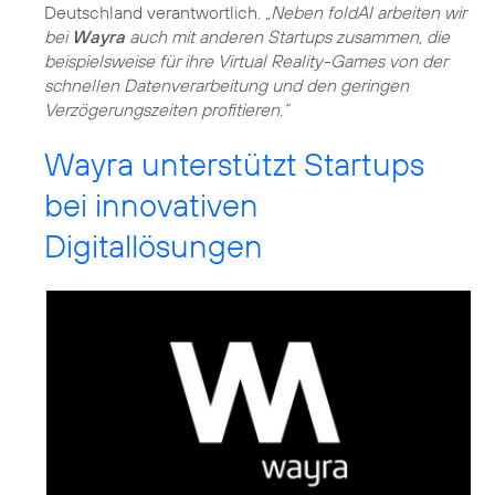
Deutschland verantwortlich.
„Neben foldAI arbeiten wir
bei
Wayra
auch mit anderen Startups zusammen, die
beispielsweise für ihre Virtual Reality-Games von der
schnellen Datenverarbeitung und den geringen
Verzögerungszeiten profitieren.“
Wayra unterstützt Startups
bei innovativen
Digitallösungen