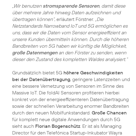
„Wir benutzen
stromsparende Sensoren
, damit diese
über mehrere Jahre hinweg Daten aufzeichnen und
übertragen können“
, erläutert Förstner.
„Die
Netzstandards Narrowband IoT und 5G ermöglichen es
uns, dass wir die Daten vom Sensor energieeffizient an
unsere Kunden übermitteln können. Durch die höheren
Bandbreiten von 5G haben wir künftig die Möglichkeit,
große Datenmengen
an den Förster zu senden, wenn
dieser den Zustand des kompletten Waldes analysiert.“
Grundsätzlich bietet 5G
höhere Geschwindigkeiten
bei der Datenübertragung
, geringere Latenzzeiten und
eine bessere Vernetzung von Sensoren im Sinne des
Massive IoT. Die foldAI Sensoren profitieren hierbei
konkret von der energieeffizienteren Datenübertragung
sowie der schnellen Verarbeitung enormer Bandbreiten
durch den neuen Mobilfunkstandard.
Große Chancen
für komplett neue digitale Anwendungen durch 5G
sieht auch
Florian Bogenschütz
. Er ist als Managing
Director für den Telefónica Startup-Inkubator Wayra