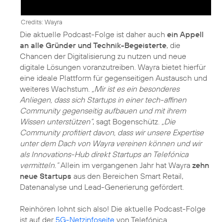
Credits: Wayra
Die aktuelle Podcast-Folge ist daher auch
ein Appell
an alle Gründer und Technik-Begeisterte
, die
Chancen der Digitalisierung zu nutzen und neue
digitale Lösungen voranzutreiben. Wayra bietet hierfür
eine ideale Plattform für gegenseitigen Austausch und
weiteres Wachstum.
„Mir ist es ein besonderes
Anliegen, dass sich Startups in einer tech-affinen
Community gegenseitig aufbauen und mit ihrem
Wissen unterstützen“
, sagt Bogenschütz.
„Die
Community profitiert davon, dass wir unsere Expertise
unter dem Dach von Wayra vereinen können und wir
als Innovations-Hub direkt Startups an Telefónica
vermitteln.“
Allein im vergangenen Jahr hat Wayra
zehn
neue Startups
aus den Bereichen Smart Retail,
Datenanalyse und Lead-Generierung gefördert.
Reinhören lohnt sich also! Die aktuelle Podcast-Folge
ist auf der
5G-Netzinfoseite
von Telefónica