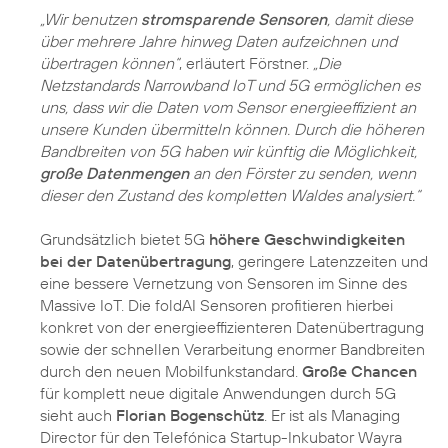
„Wir benutzen
stromsparende Sensoren
, damit diese
über mehrere Jahre hinweg Daten aufzeichnen und
übertragen können“
, erläutert Förstner.
„Die
Netzstandards Narrowband IoT und 5G ermöglichen es
uns, dass wir die Daten vom Sensor energieeffizient an
unsere Kunden übermitteln können. Durch die höheren
Bandbreiten von 5G haben wir künftig die Möglichkeit,
große Datenmengen
an den Förster zu senden, wenn
dieser den Zustand des kompletten Waldes analysiert.“
Grundsätzlich bietet 5G
höhere Geschwindigkeiten
bei der Datenübertragung
, geringere Latenzzeiten und
eine bessere Vernetzung von Sensoren im Sinne des
Massive IoT. Die foldAI Sensoren profitieren hierbei
konkret von der energieeffizienteren Datenübertragung
sowie der schnellen Verarbeitung enormer Bandbreiten
durch den neuen Mobilfunkstandard.
Große Chancen
für komplett neue digitale Anwendungen durch 5G
sieht auch
Florian Bogenschütz
. Er ist als Managing
Director für den Telefónica Startup-Inkubator Wayra