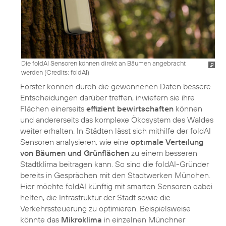
Die foldAI Sensoren können direkt an Bäumen angebracht
werden (
Credits: foldAI
)
Förster können durch die gewonnenen Daten bessere
Entscheidungen darüber treffen, inwiefern sie ihre
Flächen einerseits
effizient bewirtschaften
können
und andererseits das komplexe Ökosystem des Waldes
weiter erhalten. In Städten lässt sich mithilfe der foldAI
Sensoren analysieren, wie eine
optimale Verteilung
von Bäumen und Grünflächen
zu einem besseren
Stadtklima beitragen kann. So sind die foldAI-Gründer
bereits in Gesprächen mit den Stadtwerken München.
Hier möchte foldAI künftig mit smarten Sensoren dabei
helfen, die Infrastruktur der Stadt sowie die
Verkehrssteuerung zu optimieren. Beispielsweise
könnte das
Mikroklima
in einzelnen Münchner