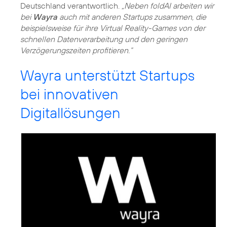
Deutschland verantwortlich.
„Neben foldAI arbeiten wir
bei
Wayra
auch mit anderen Startups zusammen, die
beispielsweise für ihre Virtual Reality-Games von der
schnellen Datenverarbeitung und den geringen
Verzögerungszeiten profitieren.“
Wayra unterstützt Startups
bei innovativen
Digitallösungen