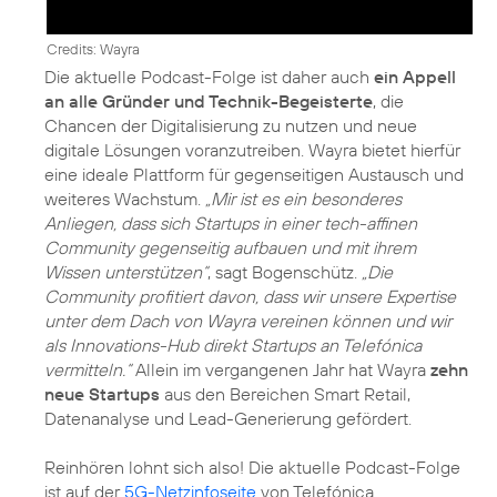
Credits: Wayra
Die aktuelle Podcast-Folge ist daher auch
ein Appell
an alle Gründer und Technik-Begeisterte
, die
Chancen der Digitalisierung zu nutzen und neue
digitale Lösungen voranzutreiben. Wayra bietet hierfür
eine ideale Plattform für gegenseitigen Austausch und
weiteres Wachstum.
„Mir ist es ein besonderes
Anliegen, dass sich Startups in einer tech-affinen
Community gegenseitig aufbauen und mit ihrem
Wissen unterstützen“
, sagt Bogenschütz.
„Die
Community profitiert davon, dass wir unsere Expertise
unter dem Dach von Wayra vereinen können und wir
als Innovations-Hub direkt Startups an Telefónica
vermitteln.“
Allein im vergangenen Jahr hat Wayra
zehn
neue Startups
aus den Bereichen Smart Retail,
Datenanalyse und Lead-Generierung gefördert.
Reinhören lohnt sich also! Die aktuelle Podcast-Folge
ist auf der
5G-Netzinfoseite
von Telefónica