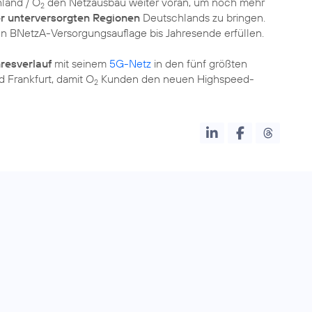
hland / O
den Netzausbau weiter voran, um noch mehr
2
er unterversorgten Regionen
Deutschlands zu bringen.
en BNetzA-Versorgungsauflage bis Jahresende erfüllen.
resverlauf
mit seinem
5G-Netz
in den fünf größten
 Frankfurt, damit O
Kunden den neuen Highspeed-
2