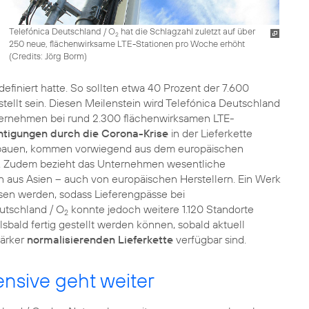
Telefónica Deutschland / O
hat die Schlagzahl zuletzt auf über
2
250 neue, flächenwirksame LTE-Stationen pro Woche erhöht
(
Credits: Jörg Borm
)
efiniert hatte. So sollten etwa 40 Prozent der 7.600
tellt sein. Diesen Meilenstein wird Telefónica Deutschland
Unternehmen bei rund 2.300 flächenwirksamen LTE-
htigungen durch die Corona-Krise
in der Lieferkette
fbauen, kommen vorwiegend aus dem europäischen
n. Zudem bezieht das Unternehmen wesentliche
 aus Asien – auch von europäischen Herstellern. Ein Werk
en werden, sodass Lieferengpässe bei
utschland / O
konnte jedoch weitere 1.120 Standorte
2
 alsbald fertig gestellt werden können, sobald aktuell
tärker
normalisierenden Lieferkette
verfügbar sind.
nsive geht weiter