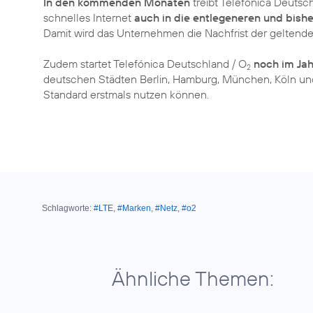
In den kommenden Monaten
treibt Telefónica Deutsc
schnelles Internet
auch in die entlegeneren und bish
Damit wird das Unternehmen die Nachfrist der geltend
Zudem startet Telefónica Deutschland / O
noch im Jah
2
deutschen Städten Berlin, Hamburg, München, Köln und
Standard erstmals nutzen können.
Schlagworte:
#LTE
,
#Marken
,
#Netz
,
#o2
Ähnliche Themen: