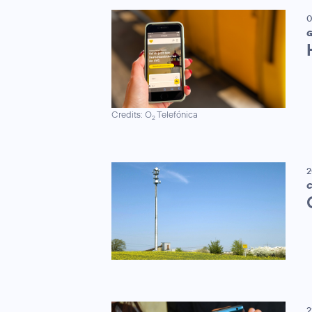
0
G
Credits: O
Telefónica
2
2
C
2