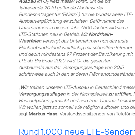
Ausbau
im O
Netz massiv voran, um die bis
2
Jahresende 2020 geltende Nachfrist der
Bundesnetzagentur (BNetzA) für die bundesweite LTE-
Ausbauverpflichtung einzuhalten. Dafür nimmt das
Unternehmen in diesem Jahr 7.600 flächenwirksame
LTE-Stationen neu in Betrieb. Mit
Nordrhein-
Westfalen
versorgt das Unternehmen nun das erste
Flächenbundesland weitflächig mit schnellem Internet
und deckt mindestens 97 Prozent der Bevölkerung mit
LTE ab. Bis Ende 2020 wird O
die gesetzten
2
Ausbauziele aus der Versorgungsauflage von 2015
schrittweise auch in den anderen Flächenbundesländer
„
Wir
treiben unseren LTE-Ausbau in Deutschland massi
Versorgungsauflagen
in der Nachspielzeit
zu erfüllen
.
Hausaufgaben gemacht und sind trotz Corona-Lockdo
Wir wollen jetzt so schnell wie möglich aufholen und d
sagt
Markus Haas
, Vorstandsvorsitzender von Telefóni
Rund 1.000 neue LTE-Sender f