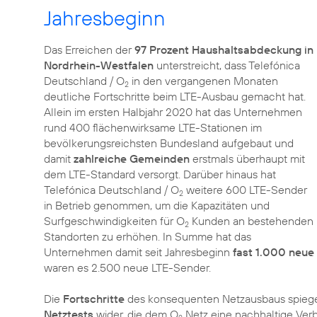
Jahresbeginn
Das Erreichen der
97 Prozent Haushaltsabdeckung in
Nordrhein-Westfalen
unterstreicht, dass Telefónica
Deutschland / O
in den vergangenen Monaten
2
deutliche Fortschritte beim LTE-Ausbau gemacht hat.
Allein im ersten Halbjahr 2020 hat das Unternehmen
rund 400 flächenwirksame LTE-Stationen im
bevölkerungsreichsten Bundesland aufgebaut und
damit
zahlreiche Gemeinden
erstmals überhaupt mit
dem LTE-Standard versorgt. Darüber hinaus hat
Telefónica Deutschland / O
weitere 600 LTE-Sender
2
in Betrieb genommen, um die Kapazitäten und
Surfgeschwindigkeiten für O
Kunden an bestehenden
2
Standorten zu erhöhen. In Summe hat das
Unternehmen damit seit Jahresbeginn
fast 1.000 neue
waren es 2.500 neue LTE-Sender.
Die
Fortschritte
des konsequenten Netzausbaus spiegel
Netztests
wider, die dem O
Netz eine nachhaltige Ver