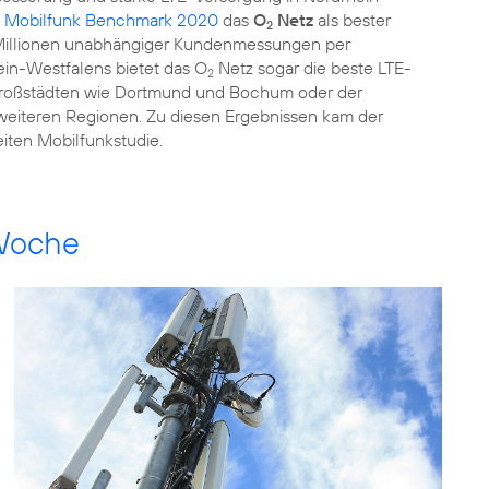
 Mobilfunk Benchmark 2020
das
O
Netz
als bester
2
uf Millionen unabhängiger Kundenmessungen per
ein-Westfalens bietet das O
Netz sogar die beste LTE-
2
 Großstädten wie Dortmund und Bochum oder der
weiteren Regionen. Zu diesen Ergebnissen kam der
iten Mobilfunkstudie.
 Woche