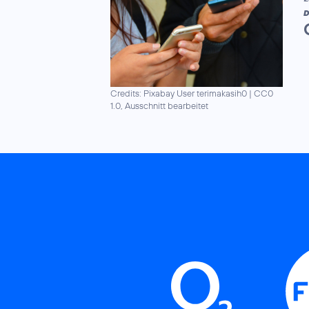
D
Credits: Pixabay User terimakasih0
|
CC0
1.0, Ausschnitt bearbeitet