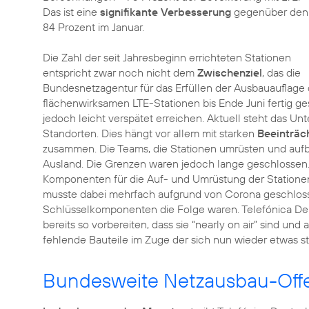
Das ist eine
signifikante Verbesserung
gegenüber den
84 Prozent im Januar.
Die Zahl der seit Jahresbeginn errichteten Stationen
entspricht zwar noch nicht dem
Zwischenziel
, das die
Bundesnetzagentur für das Erfüllen der Ausbauauflage d
flächenwirksamen LTE-Stationen bis Ende Juni fertig ges
jedoch leicht verspätet erreichen. Aktuell steht das 
Standorten. Dies hängt vor allem mit starken
Beeinträc
zusammen. Die Teams, die Stationen umrüsten und au
Ausland. Die Grenzen waren jedoch lange geschlosse
Komponenten für die Auf- und Umrüstung der Stationen
musste dabei mehrfach aufgrund von Corona geschloss
Schlüsselkomponenten die Folge waren. Telefónica De
bereits so vorbereiten, dass sie “nearly on air” sind und
fehlende Bauteile im Zuge der sich nun wieder etwas s
Bundesweite Netzausbau-Offe