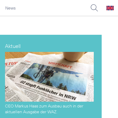
News
Aktuell
CEO Markus Haas zum Ausbau auch
in der
aktuellen Ausgabe der WAZ
.