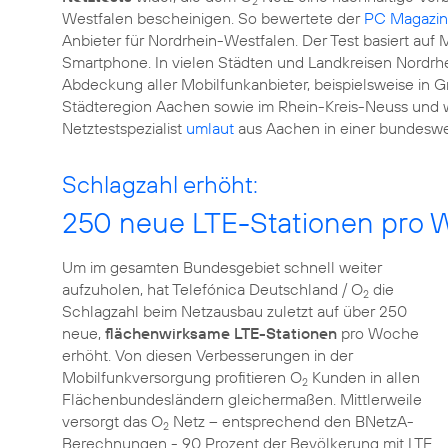
2
Westfalen bescheinigen. So bewertete der
PC Magazin
Anbieter für Nordrhein-Westfalen. Der Test basiert a
Smartphone. In vielen Städten und Landkreisen Nordrh
Abdeckung aller Mobilfunkanbieter, beispielsweise in
Städteregion Aachen sowie im Rhein-Kreis-Neuss und 
Netztestspezialist
umlaut
aus Aachen in einer bundeswe
Schlagzahl erhöht:
250 neue LTE-Stationen pro
Um im gesamten Bundesgebiet schnell weiter
aufzuholen, hat Telefónica Deutschland / O
die
2
Schlagzahl beim Netzausbau zuletzt auf über 250
neue,
flächenwirksame LTE-Stationen
pro Woche
erhöht. Von diesen Verbesserungen in der
Mobilfunkversorgung profitieren O
Kunden in allen
2
Flächenbundesländern gleichermaßen. Mittlerweile
versorgt das O
Netz – entsprechend den BNetzA-
2
Berechnungen - 90 Prozent der Bevölkerung mit LTE.