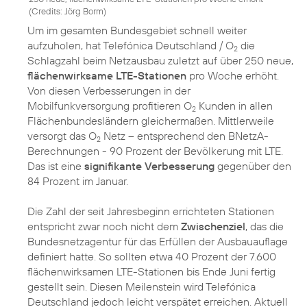
(
Credits: Jörg Borm
)
Um im gesamten Bundesgebiet schnell weiter
aufzuholen, hat Telefónica Deutschland / O
die
2
Schlagzahl beim Netzausbau zuletzt auf über 250 neue,
flächenwirksame LTE-Stationen
pro Woche erhöht.
Von diesen Verbesserungen in der
Mobilfunkversorgung profitieren O
Kunden in allen
2
Flächenbundesländern gleichermaßen. Mittlerweile
versorgt das O
Netz – entsprechend den BNetzA-
2
Berechnungen - 90 Prozent der Bevölkerung mit LTE.
Das ist eine
signifikante Verbesserung
gegenüber den
84 Prozent im Januar.
Die Zahl der seit Jahresbeginn errichteten Stationen
entspricht zwar noch nicht dem
Zwischenziel
, das die
Bundesnetzagentur für das Erfüllen der Ausbauauflage
definiert hatte. So sollten etwa 40 Prozent der 7.600
flächenwirksamen LTE-Stationen bis Ende Juni fertig
gestellt sein. Diesen Meilenstein wird Telefónica
Deutschland jedoch leicht verspätet erreichen. Aktuell