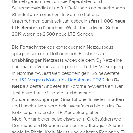
Betrieb genommen, um die Kapazitäten und
Surfgeschwindigkeiten für O
Kunden an bestehenden
2
Standorten zu erhöhen. In Summe hat das
Unternehmen damit seit Jahresbeginn
fast 1.000 neue
LTE-Sender
in Nordrhein-Westfalen aktiviert. Schon
2019 waren es 2.500 neue LTE-Sender.
Die
Fortschritte
des konsequenten Netzausbaus
spiegeln sich unmittelbar in den Ergebnissen
unabhängiger Netztests
wider, die dem O
Netz eine
2
nachhaltige Verbesserung und starke LTE-Versorgung
in Nordrhein-Westfalen bescheinigen. So bewertete
der
PC Magazin Mobilfunk Benchmark 2020
das
O
2
Netz
als bester Anbieter für Nordrhein-Westfalen. Der
Test basiert auf Millionen unabhängiger
Kundenmessungen per Smartphone. In vielen Städten
und Landkreisen Nordrhein-Westfalens bietet das O
2
Netz sogar die beste LTE-Abdeckung aller
Mobilfunkanbieter, beispielsweise in Großstädten wie
Dortmund und Bochum oder der Städteregion Aachen
sowie im Rhein-Kreis-Neuss und weiteren Regionen. Zu