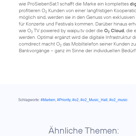
wie ProSiebenSat.1 schafft die Marke ein komplettes
di
profitieren O
Kunden von einer langfristigen Kooperat
2
möglich sind, werden sie in den Genuss von exklusive
für Konzerte und Festivals kommen. Darüber hinaus er
wie O
TV powered by waipu.tv oder die
O
Cloud
, die
2
2
werden. Optimal ergänzt wird die digitale Infrastruktur 
comdirect macht O
das Mobiltelefon seiner Kunden zu 
2
Bankvorgänge – ganz im Sinne der individuellen Bedür
Schlagworte:
#Marken
,
#Priority
,
#o2
,
#o2_Music_Hall
,
#o2_music
Ähnliche Themen: