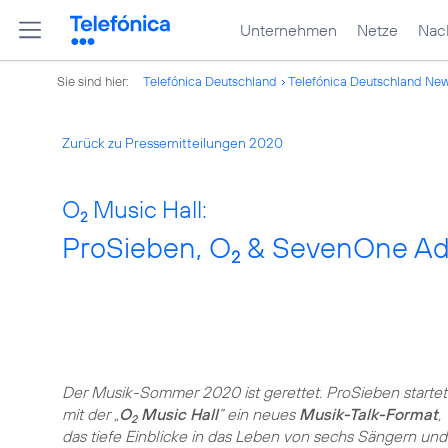
Unternehmen
Netze
Nach
Sie sind hier:
Telefónica Deutschland
Telefónica Deutschland Ne
Zurück zu Pressemitteilungen 2020
O
Music Hall:
2
ProSieben, O
& SevenOne AdF
2
Der Musik-Sommer 2020 ist gerettet. ProSieben startet
mit der „
O
Music Hall
“ ein neues
Musik-Talk-Format
,
2
das tiefe Einblicke in das Leben von sechs Sängern und