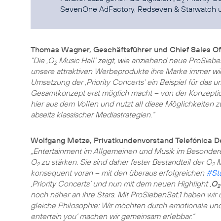
2
SevenOne AdFactory, Redseven & Starwatch 
Thomas Wagner, Geschäftsführer und Chief Sales Of
"Die ‚O
Music Hall‘ zeigt, wie anziehend neue ProSiebe
2
unsere attraktiven Werbeprodukte ihre Marke immer wi
Umsetzung der ‚Priority Concerts‘ ein Beispiel für das 
Gesamtkonzept erst möglich macht – von der Konzeption
hier aus dem Vollen und nutzt all diese Möglichkeiten z
abseits klassischer Mediastrategien.“
Wolfgang Metze, Privatkundenvorstand Telefónica D
„Entertainment im Allgemeinen und Musik im Besondere
O
zu stärken. Sie sind daher fester Bestandteil der O
M
2
2
konsequent voran – mit den überaus erfolgreichen
#St
‚Priority Concerts‘ und nun mit dem neuen Highlight ‚
O
2
noch näher an ihre Stars. Mit ProSiebenSat.1 haben wir
gleiche Philosophie: Wir möchten durch emotionale und 
entertain you‘ machen wir gemeinsam erlebbar.“