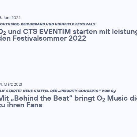
3. Juni 2022
OUTHSIDE, DEICHBRAND UND HIGHFIELD FESTIVALS:
O
und CTS EVENTIM starten mit leistun
2
den Festivalsommer 2022
4. März 2021
LIF STARTET NEUE STAFFEL DER „PRIORITY CONCERTS“ VON O
:
2
Mit „Behind the Beat“ bringt O
Music di
2
zu ihren Fans