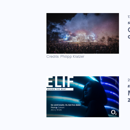
1
S
Credits: Philipp Kratzer
2
E