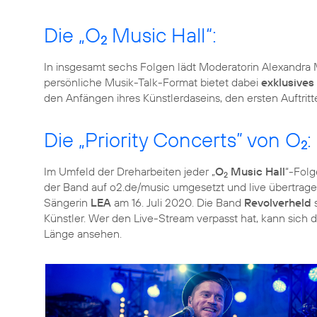
Die „O
Music Hall“:
2
In insgesamt sechs Folgen lädt Moderatorin Alexandra M
persönliche Musik-Talk-Format bietet dabei
exklusive
den Anfängen ihres Künstlerdaseins, den ersten Auftrit
Die „Priority Concerts” von O
:
2
Im Umfeld der Dreharbeiten jeder „
O
Music Hall
“-Folg
2
der Band auf o2.de/music umgesetzt und live übertrag
Sängerin
LEA
am 16. Juli 2020. Die Band
Revolverheld
Künstler. Wer den Live-Stream verpasst hat, kann sich 
Länge ansehen.