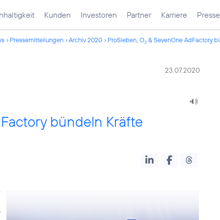
haltigkeit
Kunden
Investoren
Partner
Karriere
Presse
ws
Pressemitteilungen
Archiv 2020
ProSieben, O
& SevenOne AdFactory bü
2
23.07.2020
actory bündeln Kräfte