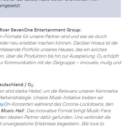
umgesetzt
ficer SevenOne Entertainment Group:
n-Formate für unsere Partner sind und wie sie durch
eder neu erlebbar machen können. Darüber hinaus ist die
umfassende Portfolio unseres Hauses, das ein solches
, über die Produktion bis hin zur Ausspielung. O
schöpft
2
ur Kommunikation mit der Zielgruppe – innovativ, mutig und
eutschland / O
:
2
n sind starke Hebel, um die Relevanz unserer Kernmarke
arkenstrategie. Unsere Musik-Initiative treiben wir
ayOn
-Konzerten während des Corona-Lockdowns, den
Music Hall
‘. Das innovative Format bringt Musik-Fans
 den idealen Partner dafür gefunden. Uns verbindet die
unvergessliche Erlebnisse begeistern. ‚We love to