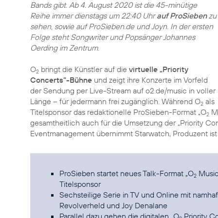
Bands gibt. Ab 4. August 2020 ist die 45-minütige
Reihe immer dienstags um 22:40 Uhr
auf ProSieben
zu
sehen, sowie auf ProSieben.de und Joyn. In der ersten
Folge steht Songwriter und Popsänger Johannes
Oerding im Zentrum.
O
bringt die Künstler auf die
virtuelle „Priority
2
Concerts“-Bühne
und zeigt ihre Konzerte im Vorfeld
der Sendung per Live-Stream auf o2.de/music in voller
Länge – für jedermann frei zugänglich. Während O
als
2
Titelsponsor das redaktionelle ProSieben-Format „O
Mu
2
gesamtheitlich auch für die Umsetzung der „Priority Con
Eventmanagement übernimmt Starwatch, Produzent ist
ProSieben startet neues Talk-Format „O
Music 
2
Titelsponsor
Sechsteilige Serie in TV und Online mit namha
Revolverheld und Joy Denalane
Parallel dazu gehen die digitalen „O
Priority C