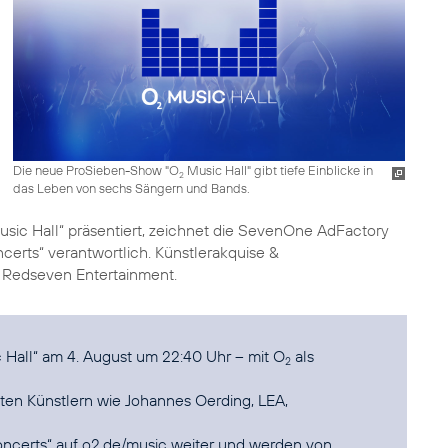
Die neue ProSieben-Show "O
Music Hall" gibt tiefe Einblicke in
2
das Leben von sechs Sängern und Bands.
sic Hall“ präsentiert, zeichnet die SevenOne AdFactory
certs“ verantwortlich. Künstlerakquise &
 Redseven Entertainment.
Hall“ am 4. August um 22:40 Uhr – mit O
als
2
ften Künstlern wie Johannes Oerding, LEA,
oncerts“ auf o2.de/music weiter und werden von