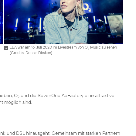
LEA war am 16. Juli 2020 im Livestream von O
Music zu sehen
2
(
Credits: Dennis Dirsken
)
Sieben, O
und die SevenOne AdFactory eine attraktive
2
ht möglich sind.
unk und DSL hinausgeht. Gemeinsam mit starken Partnern