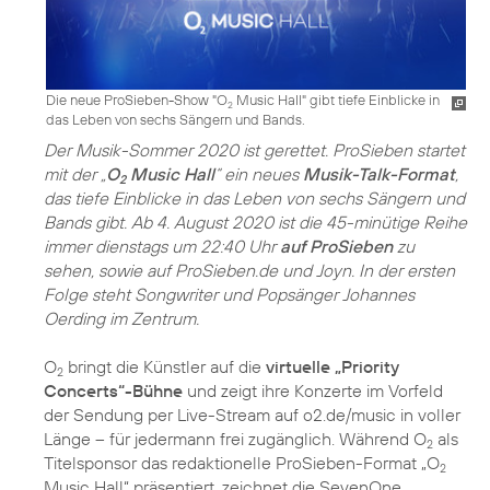
Die neue ProSieben-Show "O
Music Hall" gibt tiefe Einblicke in
2
das Leben von sechs Sängern und Bands.
Der Musik-Sommer 2020 ist gerettet. ProSieben startet
mit der „
O
Music Hall
“ ein neues
Musik-Talk-Format
,
2
das tiefe Einblicke in das Leben von sechs Sängern und
Bands gibt. Ab 4. August 2020 ist die 45-minütige Reihe
immer dienstags um 22:40 Uhr
auf ProSieben
zu
sehen, sowie auf ProSieben.de und Joyn. In der ersten
Folge steht Songwriter und Popsänger Johannes
Oerding im Zentrum.
O
bringt die Künstler auf die
virtuelle „Priority
2
Concerts“-Bühne
und zeigt ihre Konzerte im Vorfeld
der Sendung per Live-Stream auf o2.de/music in voller
Länge – für jedermann frei zugänglich. Während O
als
2
Titelsponsor das redaktionelle ProSieben-Format „O
2
Music Hall“ präsentiert, zeichnet die SevenOne