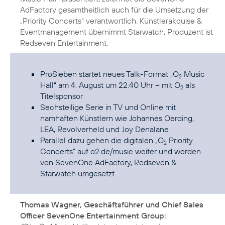
AdFactory gesamtheitlich auch für die Umsetzung der
„Priority Concerts“ verantwortlich. Künstlerakquise &
Eventmanagement übernimmt Starwatch, Produzent ist
Redseven Entertainment.
ProSieben startet neues Talk-Format „O
Music
2
Hall“ am 4. August um 22:40 Uhr – mit O
als
2
Titelsponsor
Sechsteilige Serie in TV und Online mit
namhaften Künstlern wie Johannes Oerding,
LEA, Revolverheld und Joy Denalane
Parallel dazu gehen die digitalen „O
Priority
2
Concerts“ auf o2.de/music weiter und werden
von SevenOne AdFactory, Redseven &
Starwatch umgesetzt
Thomas Wagner, Geschäftsführer und Chief Sales
Officer SevenOne Entertainment Group: