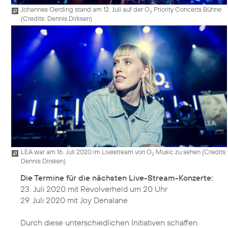
Johannes Oerding stand am 12. Juli auf der O
Priority Concerts Bühne
2
(
Credits: Dennis Dirksen
)
LEA war am 16. Juli 2020 im Livestream von O
Music zu sehen (
Credits:
2
Dennis Dirsken
)
Die Termine für die nächsten Live-Stream-Konzerte:
23. Juli 2020 mit Revolverheld um 20 Uhr
29. Juli 2020 mit Joy Denalane
Durch diese unterschiedlichen Initiativen schaffen