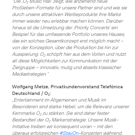
"Die ‚O
Music Hall‘ zeigt, wie anziehend neue
2
ProSieben-Formate für unsere Partner sind und wie sie
durch unsere attraktiven Werbeprodukte ihre Marke
immer wieder neu erlebbar machen können. Darüber
hinaus ist die Umsetzung der ‚Priority Concerts‘ ein
Beispiel für das umfassende Portfolio unseres Hauses,
das ein solches Gesamtkonzept erst möglich macht –
von der Konzeption, über die Produktion bis hin zur
Ausspielung. O
schöpft hier aus dem Vollen und nutzt
2
all diese Möglichkeiten zur Kommunikation mit der
Zielgruppe – innovativ, mutig und abseits klassischer
Mediastrategien.“
Wolfgang Metze, Privatkundenvorstand Telefónica
Deutschland / O
:
2
„Entertainment im Allgemeinen und Musik im
Besonderen sind starke Hebel, um die Relevanz unserer
Kernmarke O
zu stärken. Sie sind daher fester
2
Bestandteil der O
Markenstrategie. Unsere Musik-
2
Initiative treiben wir konsequent voran – mit den
überaus erfolgreichen
#StayOn
-Konzerten während