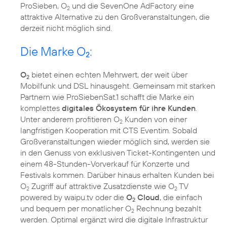
ProSieben, O
und die SevenOne AdFactory eine
2
attraktive Alternative zu den Großveranstaltungen, die
derzeit nicht möglich sind.
Die Marke O
:
2
O
bietet einen echten Mehrwert, der weit über
2
Mobilfunk und DSL hinausgeht. Gemeinsam mit starken
Partnern wie ProSiebenSat.1 schafft die Marke ein
komplettes
digitales Ökosystem für ihre Kunden
.
Unter anderem profitieren O
Kunden von einer
2
langfristigen Kooperation mit CTS Eventim. Sobald
Großveranstaltungen wieder möglich sind, werden sie
in den Genuss von exklusiven Ticket-Kontingenten und
einem 48-Stunden-Vorverkauf für Konzerte und
Festivals kommen. Darüber hinaus erhalten Kunden bei
O
Zugriff auf attraktive Zusatzdienste wie O
TV
2
2
powered by waipu.tv oder die
O
Cloud
, die einfach
2
und bequem per monatlicher O
Rechnung bezahlt
2
werden. Optimal ergänzt wird die digitale Infrastruktur