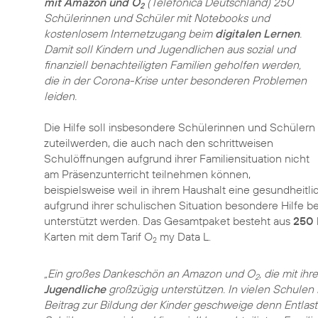
mit Amazon und O
(Telefónica Deutschland) 250
2
Schülerinnen und Schüler mit Notebooks und
kostenlosem Internetzugang beim
digitalen Lernen
.
Damit soll Kindern und Jugendlichen aus sozial und
finanziell benachteiligten Familien geholfen werden,
die in der Corona-Krise unter besonderen Problemen
leiden.
Die Hilfe soll insbesondere Schülerinnen und Schülern
zuteilwerden, die auch nach den schrittweisen
Schulöffnungen aufgrund ihrer Familiensituation nicht
am Präsenzunterricht teilnehmen können,
beispielsweise weil in ihrem Haushalt eine gesundheitl
aufgrund ihrer schulischen Situation besondere Hilfe b
unterstützt werden. Das Gesamtpaket besteht aus
250 
Karten mit dem Tarif O
my Data L.
2
„Ein großes Dankeschön an Amazon und O
, die mit i
2
Jugendliche
großzügig unterstützen. In vielen Schulen
Beitrag zur Bildung der Kinder geschweige denn Entlast