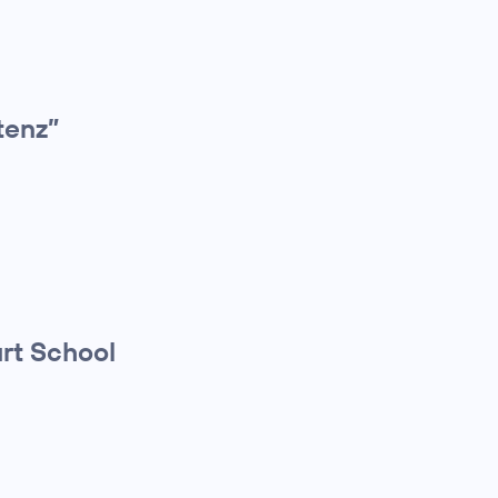
tenz”
rt School