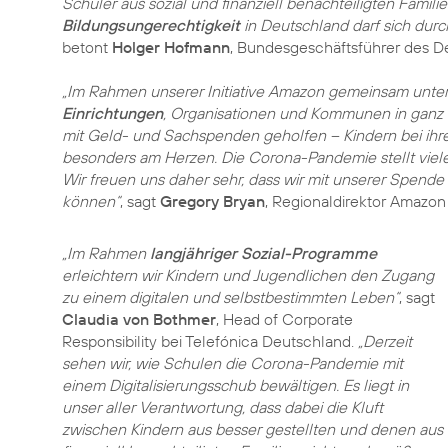
Schüler aus sozial und finanziell benachteiligten Famili
Bildungsungerechtigkeit
in Deutschland darf sich dur
betont
Holger Hofmann
, Bundesgeschäftsführer des D
„Im Rahmen unserer Initiative Amazon gemeinsam unterstü
Einrichtungen
, Organisationen und Kommunen in ganz
mit Geld- und Sachspenden geholfen – Kindern bei ihrer
besonders am Herzen. Die Corona-Pandemie stellt viel
Wir freuen uns daher sehr, dass wir mit unserer Spende 
können“
, sagt
Gregory Bryan
„Im Rahmen
langjähriger Sozial-Programme
erleichtern wir Kindern und Jugendlichen den Zugang
zu einem digitalen und selbstbestimmten Leben“
, sagt
Claudia von Bothmer
, Head of Corporate
Responsibility bei Telefónica Deutschland.
„Derzeit
sehen wir, wie Schulen die Corona-Pandemie mit
einem Digitalisierungsschub bewältigen. Es liegt in
unser aller Verantwortung, dass dabei die Kluft
zwischen Kindern aus besser gestellten und denen aus