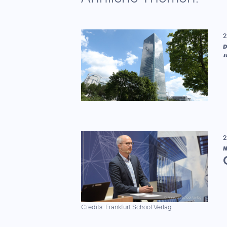
2
D
2
N
Credits: Frankfurt School Verlag