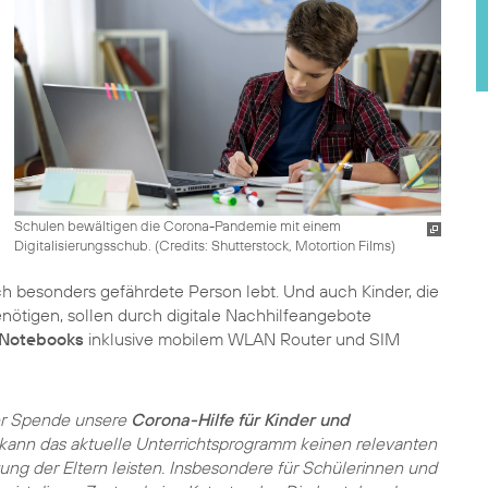
Schulen bewältigen die Corona-Pandemie mit einem
Digitalisierungsschub. (
Credits: Shutterstock, Motortion Films
)
ich besonders gefährdete Person lebt. Und auch Kinder, die
enötigen, sollen durch digitale Nachhilfeangebote
Notebooks
inklusive mobilem WLAN Router und SIM
hrer Spende unsere
Corona-Hilfe für Kinder und
 kann das aktuelle Unterrichtsprogramm keinen relevanten
ung der Eltern leisten. Insbesondere für Schülerinnen und