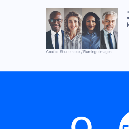
0
B
Credits: Shutterstock / Flamingo Images