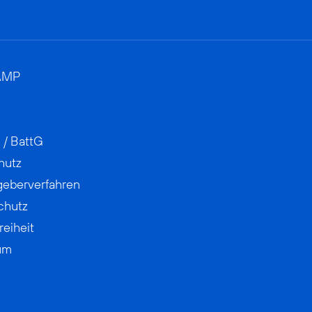
AMP
 / BattG
hutz
geberverfahren
chutz
reiheit
um