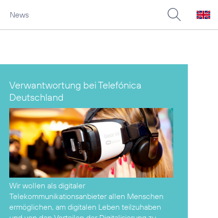
News
Verwantwortung bei Telefónica
Deutschland
Wir wollen als digitaler
Telekommunikationsanbieter allen Menschen
ermöglichen, am digitalen Leben teilzuhaben
und von den Vorteilen der Digitalisierung zu