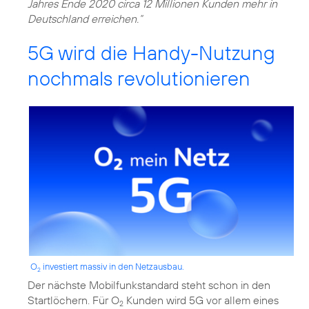
Jahres Ende 2020 circa 12 Millionen Kunden mehr in
Deutschland erreichen.“
5G wird die Handy-Nutzung
nochmals revolutionieren
O
investiert massiv in den Netzausbau.
2
Der nächste Mobilfunkstandard steht schon in den
Startlöchern. Für O
Kunden wird 5G vor allem eines
2