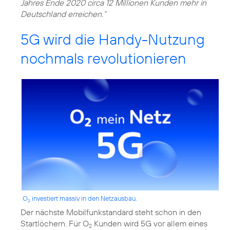
Jahres Ende 2020 circa 12 Millionen Kunden mehr in
Deutschland erreichen.“
5G wird die Handy-Nutzung
nochmals revolutionieren
O
investiert massiv in den Netzausbau.
2
Der nächste Mobilfunkstandard steht schon in den
Startlöchern. Für O
Kunden wird 5G vor allem eines
2