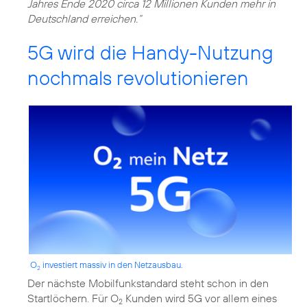
Jahres Ende 2020 circa 12 Millionen Kunden mehr in
Deutschland erreichen.“
5G wird die Handy-Nutzung
nochmals revolutionieren
O
investiert massiv in den Netzausbau.
2
Der nächste Mobilfunkstandard steht schon in den
Startlöchern. Für O
Kunden wird 5G vor allem eines
2