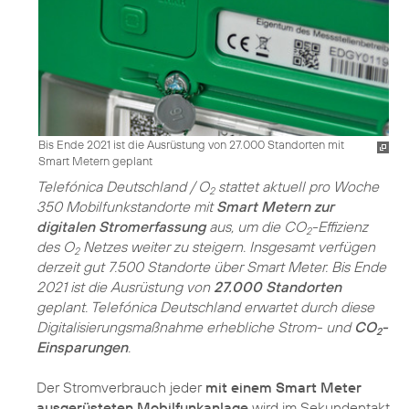
Bis Ende 2021 ist die Ausrüstung von 27.000 Standorten mit
Smart Metern geplant
Telefónica Deutschland / O
stattet aktuell pro Woche
2
350 Mobilfunkstandorte mit
Smart Metern zur
digitalen Stromerfassung
aus, um die CO
-Effizienz
2
des O
Netzes weiter zu steigern. Insgesamt verfügen
2
derzeit gut 7.500 Standorte über Smart Meter. Bis Ende
2021 ist die Ausrüstung von
27.000 Standorten
geplant. Telefónica Deutschland erwartet durch diese
Digitalisierungsmaßnahme erhebliche Strom- und
CO
-
2
Einsparungen
.
Der Stromverbrauch jeder
mit einem Smart Meter
ausgerüsteten Mobilfunkanlage
wird im Sekundentakt