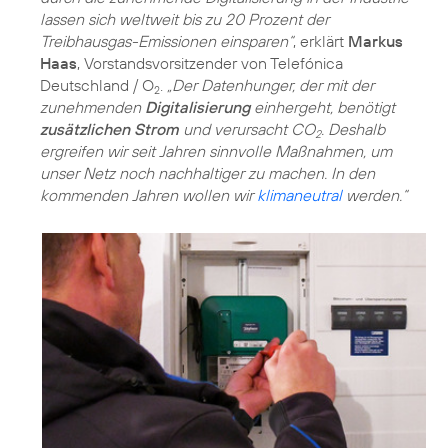
lassen sich weltweit bis zu 20 Prozent der
Treibhausgas-Emissionen einsparen“
, erklärt
Markus
Haas
, Vorstandsvorsitzender von Telefónica
Deutschland / O
.
„Der Datenhunger, der mit der
2
zunehmenden
Digitalisierung
einhergeht, benötigt
zusätzlichen Strom
und verursacht CO
. Deshalb
2
ergreifen wir seit Jahren sinnvolle Maßnahmen, um
unser Netz noch nachhaltiger zu machen. In den
kommenden Jahren wollen wir
klimaneutral
werden.“