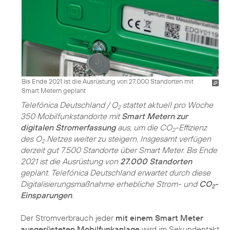
Bis Ende 2021 ist die Ausrüstung von 27.000 Standorten mit
Smart Metern geplant
Telefónica Deutschland / O
stattet aktuell pro Woche
2
350 Mobilfunkstandorte mit
Smart Metern zur
digitalen Stromerfassung
aus, um die CO
-Effizienz
2
des O
Netzes weiter zu steigern. Insgesamt verfügen
2
derzeit gut 7.500 Standorte über Smart Meter. Bis Ende
2021 ist die Ausrüstung von
27.000 Standorten
geplant. Telefónica Deutschland erwartet durch diese
Digitalisierungsmaßnahme erhebliche Strom- und
CO
-
2
Einsparungen
.
Der Stromverbrauch jeder
mit einem Smart Meter
ausgerüsteten Mobilfunkanlage
wird im Sekundentakt