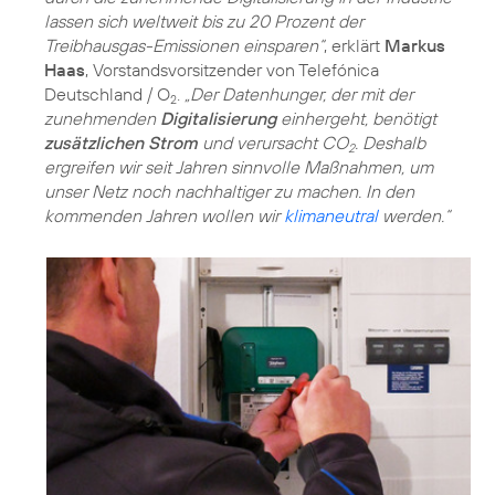
lassen sich weltweit bis zu 20 Prozent der
Treibhausgas-Emissionen einsparen“
, erklärt
Markus
Haas
, Vorstandsvorsitzender von Telefónica
Deutschland / O
.
„Der Datenhunger, der mit der
2
zunehmenden
Digitalisierung
einhergeht, benötigt
zusätzlichen Strom
und verursacht CO
. Deshalb
2
ergreifen wir seit Jahren sinnvolle Maßnahmen, um
unser Netz noch nachhaltiger zu machen. In den
kommenden Jahren wollen wir
klimaneutral
werden.“