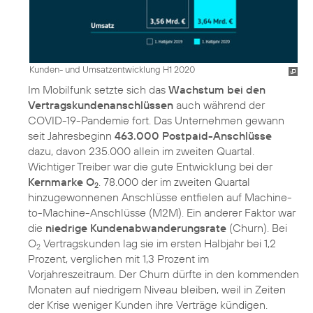
Kunden- und Umsatzentwicklung H1 2020
Im Mobilfunk setzte sich das
Wachstum bei den
Vertragskundenanschlüssen
auch während der
COVID-19-Pandemie fort. Das Unternehmen gewann
seit Jahresbeginn
463.000 Postpaid-Anschlüsse
dazu, davon 235.000 allein im zweiten Quartal.
Wichtiger Treiber war die gute Entwicklung bei der
Kernmarke O
. 78.000 der im zweiten Quartal
2
hinzugewonnenen Anschlüsse entfielen auf Machine-
to-Machine-Anschlüsse (M2M). Ein anderer Faktor war
die
niedrige Kundenabwanderungsrate
(Churn). Bei
O
Vertragskunden lag sie im ersten Halbjahr bei 1,2
2
Prozent, verglichen mit 1,3 Prozent im
Vorjahreszeitraum. Der Churn dürfte in den kommenden
Monaten auf niedrigem Niveau bleiben, weil in Zeiten
der Krise weniger Kunden ihre Verträge kündigen.