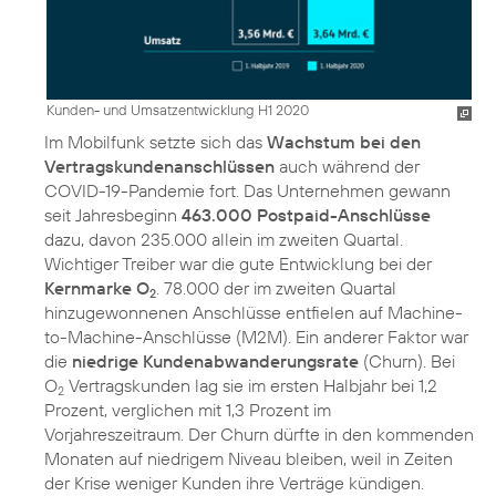
Kunden- und Umsatzentwicklung H1 2020
Im Mobilfunk setzte sich das
Wachstum bei den
Vertragskundenanschlüssen
auch während der
COVID-19-Pandemie fort. Das Unternehmen gewann
seit Jahresbeginn
463.000 Postpaid-Anschlüsse
dazu, davon 235.000 allein im zweiten Quartal.
Wichtiger Treiber war die gute Entwicklung bei der
Kernmarke O
. 78.000 der im zweiten Quartal
2
hinzugewonnenen Anschlüsse entfielen auf Machine-
to-Machine-Anschlüsse (M2M). Ein anderer Faktor war
die
niedrige Kundenabwanderungsrate
(Churn). Bei
O
Vertragskunden lag sie im ersten Halbjahr bei 1,2
2
Prozent, verglichen mit 1,3 Prozent im
Vorjahreszeitraum. Der Churn dürfte in den kommenden
Monaten auf niedrigem Niveau bleiben, weil in Zeiten
der Krise weniger Kunden ihre Verträge kündigen.