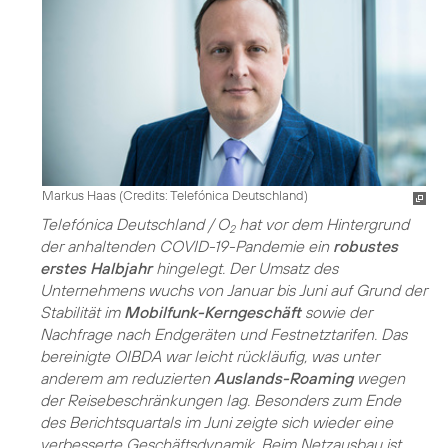
Markus Haas (
Credits: Telefónica Deutschland
)
Telefónica Deutschland / O
hat vor dem Hintergrund
2
der anhaltenden COVID-19-Pandemie ein
robustes
erstes Halbjahr
hingelegt. Der Umsatz des
Unternehmens wuchs von Januar bis Juni auf Grund der
Stabilität im
Mobilfunk-Kerngeschäft
sowie der
Nachfrage nach Endgeräten und Festnetztarifen. Das
bereinigte OIBDA war leicht rückläufig, was unter
anderem am reduzierten
Auslands-Roaming
wegen
der Reisebeschränkungen lag. Besonders zum Ende
des Berichtsquartals im Juni zeigte sich wieder eine
verbesserte Geschäftsdynamik. Beim Netzausbau ist