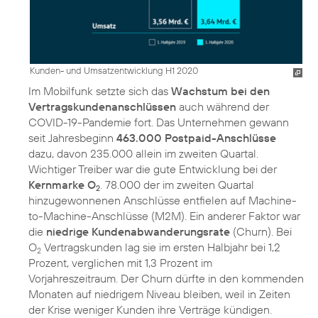
Kunden- und Umsatzentwicklung H1 2020
Im Mobilfunk setzte sich das
Wachstum bei den
Vertragskundenanschlüssen
auch während der
COVID-19-Pandemie fort. Das Unternehmen gewann
seit Jahresbeginn
463.000 Postpaid-Anschlüsse
dazu, davon 235.000 allein im zweiten Quartal.
Wichtiger Treiber war die gute Entwicklung bei der
Kernmarke O
. 78.000 der im zweiten Quartal
2
hinzugewonnenen Anschlüsse entfielen auf Machine-
to-Machine-Anschlüsse (M2M). Ein anderer Faktor war
die
niedrige Kundenabwanderungsrate
(Churn). Bei
O
Vertragskunden lag sie im ersten Halbjahr bei 1,2
2
Prozent, verglichen mit 1,3 Prozent im
Vorjahreszeitraum. Der Churn dürfte in den kommenden
Monaten auf niedrigem Niveau bleiben, weil in Zeiten
der Krise weniger Kunden ihre Verträge kündigen.