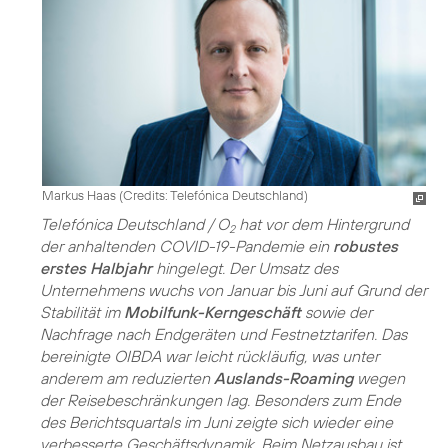
Markus Haas (
Credits: Telefónica Deutschland
)
Telefónica Deutschland / O
hat vor dem Hintergrund
2
der anhaltenden COVID-19-Pandemie ein
robustes
erstes Halbjahr
hingelegt. Der Umsatz des
Unternehmens wuchs von Januar bis Juni auf Grund der
Stabilität im
Mobilfunk-Kerngeschäft
sowie der
Nachfrage nach Endgeräten und Festnetztarifen. Das
bereinigte OIBDA war leicht rückläufig, was unter
anderem am reduzierten
Auslands-Roaming
wegen
der Reisebeschränkungen lag. Besonders zum Ende
des Berichtsquartals im Juni zeigte sich wieder eine
verbesserte Geschäftsdynamik. Beim Netzausbau ist