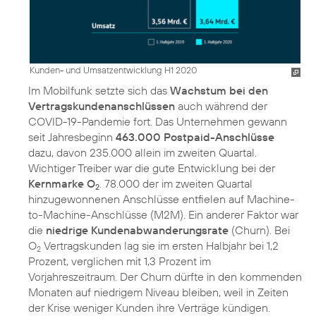
Kunden- und Umsatzentwicklung H1 2020
Im Mobilfunk setzte sich das
Wachstum bei den
Vertragskundenanschlüssen
auch während der
COVID-19-Pandemie fort. Das Unternehmen gewann
seit Jahresbeginn
463.000 Postpaid-Anschlüsse
dazu, davon 235.000 allein im zweiten Quartal.
Wichtiger Treiber war die gute Entwicklung bei der
Kernmarke O
. 78.000 der im zweiten Quartal
2
hinzugewonnenen Anschlüsse entfielen auf Machine-
to-Machine-Anschlüsse (M2M). Ein anderer Faktor war
die
niedrige Kundenabwanderungsrate
(Churn). Bei
O
Vertragskunden lag sie im ersten Halbjahr bei 1,2
2
Prozent, verglichen mit 1,3 Prozent im
Vorjahreszeitraum. Der Churn dürfte in den kommenden
Monaten auf niedrigem Niveau bleiben, weil in Zeiten
der Krise weniger Kunden ihre Verträge kündigen.