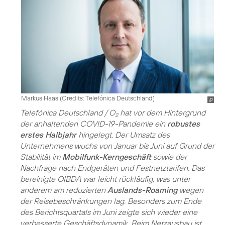
Markus Haas (
Credits: Telefónica Deutschland
)
Telefónica Deutschland / O
hat vor dem Hintergrund
2
der anhaltenden COVID-19-Pandemie ein
robustes
erstes Halbjahr
hingelegt. Der Umsatz des
Unternehmens wuchs von Januar bis Juni auf Grund der
Stabilität im
Mobilfunk-Kerngeschäft
sowie der
Nachfrage nach Endgeräten und Festnetztarifen. Das
bereinigte OIBDA war leicht rückläufig, was unter
anderem am reduzierten
Auslands-Roaming
wegen
der Reisebeschränkungen lag. Besonders zum Ende
des Berichtsquartals im Juni zeigte sich wieder eine
verbesserte Geschäftsdynamik. Beim Netzausbau ist