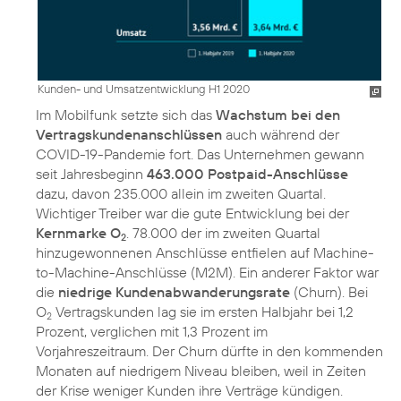
Kunden- und Umsatzentwicklung H1 2020
Im Mobilfunk setzte sich das
Wachstum bei den
Vertragskundenanschlüssen
auch während der
COVID-19-Pandemie fort. Das Unternehmen gewann
seit Jahresbeginn
463.000 Postpaid-Anschlüsse
dazu, davon 235.000 allein im zweiten Quartal.
Wichtiger Treiber war die gute Entwicklung bei der
Kernmarke O
. 78.000 der im zweiten Quartal
2
hinzugewonnenen Anschlüsse entfielen auf Machine-
to-Machine-Anschlüsse (M2M). Ein anderer Faktor war
die
niedrige Kundenabwanderungsrate
(Churn). Bei
O
Vertragskunden lag sie im ersten Halbjahr bei 1,2
2
Prozent, verglichen mit 1,3 Prozent im
Vorjahreszeitraum. Der Churn dürfte in den kommenden
Monaten auf niedrigem Niveau bleiben, weil in Zeiten
der Krise weniger Kunden ihre Verträge kündigen.