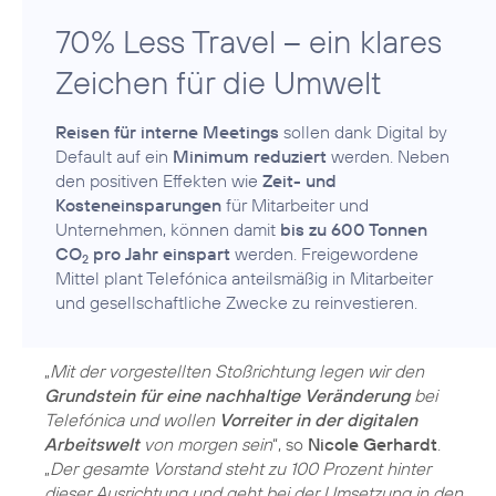
70% Less Travel – ein klares
Zeichen für die Umwelt
Reisen für interne Meetings
sollen dank Digital by
Default auf ein
Minimum reduziert
werden. Neben
den positiven Effekten wie
Zeit- und
Kosteneinsparungen
für Mitarbeiter und
Unternehmen, können damit
bis zu 600 Tonnen
CO
pro Jahr einspart
werden. Freigewordene
2
Mittel plant Telefónica anteilsmäßig in Mitarbeiter
„
Mit der vorgestellten Stoßrichtung legen wir den
Grundstein für eine nachhaltige Veränderung
bei
Telefónica und wollen
Vorreiter in der digitalen
Arbeitswelt
von morgen sein
“, so
Nicole Gerhardt
.
„
Der gesamte Vorstand steht zu 100 Prozent hinter
dieser Ausrichtung und geht bei der Umsetzung in den