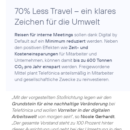
70% Less Travel – ein klares
Zeichen für die Umwelt
Reisen für interne Meetings
sollen dank Digital by
Default auf ein
Minimum reduziert
werden. Neben
den positiven Effekten wie
Zeit- und
Kosteneinsparungen
für Mitarbeiter und
Unternehmen, können damit
bis zu 600 Tonnen
CO
pro Jahr einspart
werden. Freigewordene
2
Mittel plant Telefónica anteilsmäßig in Mitarbeiter
„
Mit der vorgestellten Stoßrichtung legen wir den
Grundstein für eine nachhaltige Veränderung
bei
Telefónica und wollen
Vorreiter in der digitalen
Arbeitswelt
von morgen sein
“, so
Nicole Gerhardt
.
„
Der gesamte Vorstand steht zu 100 Prozent hinter
dieser Ausrichtung und geht bei der Umsetzung in den