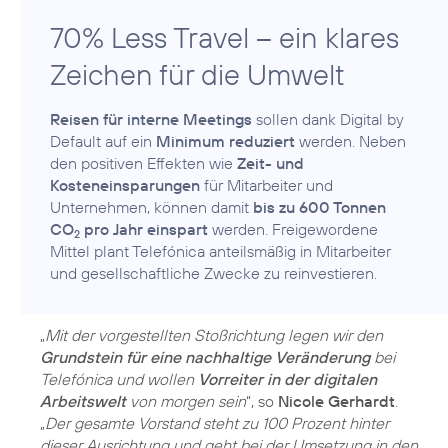
70% Less Travel – ein klares
Zeichen für die Umwelt
Reisen für interne Meetings
sollen dank Digital by
Default auf ein
Minimum reduziert
werden. Neben
den positiven Effekten wie
Zeit- und
Kosteneinsparungen
für Mitarbeiter und
Unternehmen, können damit
bis zu 600 Tonnen
CO
pro Jahr einspart
werden. Freigewordene
2
Mittel plant Telefónica anteilsmäßig in Mitarbeiter
„
Mit der vorgestellten Stoßrichtung legen wir den
Grundstein für eine nachhaltige Veränderung
bei
Telefónica und wollen
Vorreiter in der digitalen
Arbeitswelt
von morgen sein
“, so
Nicole Gerhardt
.
„
Der gesamte Vorstand steht zu 100 Prozent hinter
dieser Ausrichtung und geht bei der Umsetzung in den