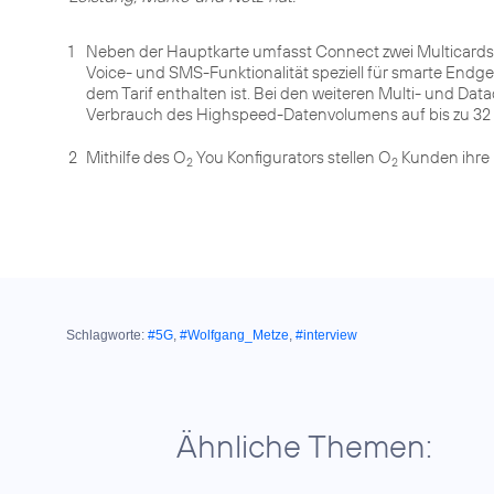
1
Neben der Hauptkarte umfasst Connect zwei Multicards 
Voice- und SMS-Funktionalität speziell für smarte Endgerä
dem Tarif enthalten ist. Bei den weiteren Multi- und Da
Verbrauch des Highspeed-Datenvolumens auf bis zu 32 
2
Mithilfe des O
You Konfigurators stellen O
Kunden ihre 
2
2
Schlagworte:
#5G
,
#Wolfgang_Metze
,
#interview
Ähnliche Themen: