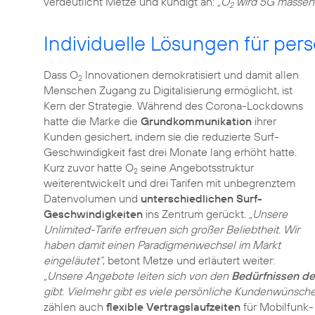
verdeutlicht Metze und kündigt an:
„O
wird 5G massen
2
Individuelle Lösungen für pe
Dass O
Innovationen demokratisiert und damit allen
2
Menschen Zugang zu Digitalisierung ermöglicht, ist
Kern der Strategie. Während des Corona-Lockdowns
hatte die Marke die
Grundkommunikation
ihrer
Kunden gesichert, indem sie die reduzierte Surf-
Geschwindigkeit fast drei Monate lang erhöht hatte.
Kurz zuvor hatte O
seine Angebotsstruktur
2
weiterentwickelt und drei Tarifen mit unbegrenztem
Datenvolumen und
unterschiedlichen Surf-
Geschwindigkeiten
ins Zentrum gerückt.
„Unsere
Unlimited-Tarife erfreuen sich großer Beliebtheit. Wir
haben damit einen Paradigmenwechsel im Markt
eingeläutet“
, betont Metze und erläutert weiter:
„Unsere Angebote leiten sich von den
Bedürfnissen d
gibt. Vielmehr gibt es viele persönliche Kundenwünsche
zählen auch
flexible Vertragslaufzeiten
für Mobilfunk-