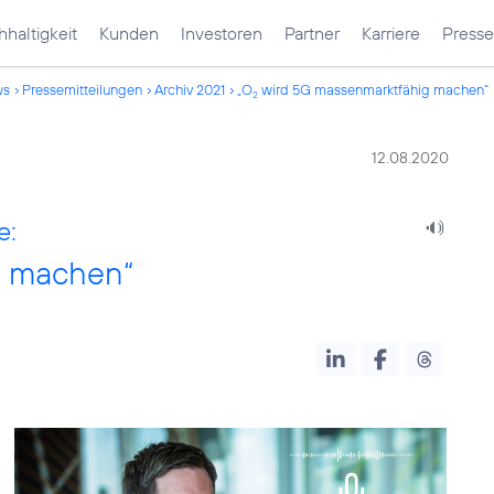
haltigkeit
Kunden
Investoren
Partner
Karriere
Presse
ws
Pressemitteilungen
Archiv 2021
„O
wird 5G massenmarktfähig machen“
2
12.08.2020
e:
g machen“