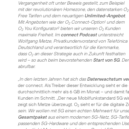
Vergangenheit oft unter Beweis gestellt, zum Beispiel
mit der revolutionären Homezone, den datenstarken O
2
Free Tarifen und dem neuartigen
Unlimited-Angebot
.
Mit Angeboten wie der O
Connect-Option
und dem
1
2
O
You Konfigurator
bieten wir unseren O
Kunden
2
2
2
maximale Freiheit. Im
connect Podcast
unterstreicht
Wolfgang Metze, Privatkundenvorstand von Telefónica
Deutschland und verantwortlich für die Kernmarke,
dass O
an dieser Strategie auch in Zukunft festhalten
2
wird – so auch beim bevorstehenden
Start von 5G
. De
abrufbar.
„In den letzten Jahren hat sich das
Datenwachstum ver
der connect. Als Treiber dieser Entwicklung sieht er di
durchschnittlich mehr als 6 GB im Monat – und damit fa
Kunden im Schnitt. „Der neue Mobilfunkstandard 5G wi
zeigt sich Metze überzeugt. O
sieht er für die digitale 
2
sein. Wir wollen mit 5G einen echten Mehrwert für uns
Gesamtpaket
aus einem modernen 5G-Netz, 5G-Tarifen
passenden 5G-Hardware und den entsprechenden Use C