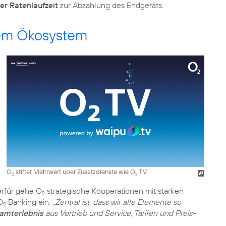
er Ratenlaufzeit
alem Ökosystem
O
stiftet Mehrwert über Zusatzdienste wie O
TV.
2
2
rfür gehe O
strategische Kooperationen mit starken
2
O
Banking ein.
„Zentral ist, dass wir alle Elemente so
2
amterlebnis
aus Vertrieb und Service, Tarifen und Preis-