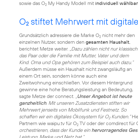
sowie das O
My Handy Modell mit
individuell wählbar
2
O
stiftet Mehrwert mit digit
2
Grundsätzlich adressiere die Marke O
nicht mehr den
2
einzelnen Nutzer, sondern den
gesamten Haushalt
,
berichtet Metze weiter.
„Dazu zählen nicht nur klassisch
das Paar oder die Familie mit Mutter, Vater und dem
Kind. Oma und Opa gehören zum Beispiel auch dazu.“
Außerdem müsse ein Haushalt nicht zwangsläufig an
einem Ort sein, sondern könne auch eine
Zweitwohnung einschließen. Vor diesem Hintergrund
gewinne eine hohe Beratungsleistung an Bedeutung,
sagte Metze der connect.
„
Unser Angebot ist heute
ganzheitlich
. Mit unseren Zusatzdiensten stiften wir
Mehrwert jenseits von Mobilfunk und Festnetz. So
schaffen wir ein digitales Ökosystem für O
Kunden.“
Hie
2
Partnern wie waipu.tv für O
TV oder der comdirect für 
2
orchestrieren, dass der Kunde ein
hervorragendes Ges
Leistung, Marke und Netz hat.“