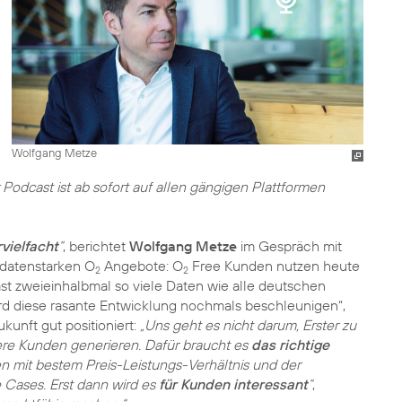
Wolfgang Metze
r Podcast ist ab sofort auf allen gängigen Plattformen
vielfacht
“
, berichtet
Wolfgang Metze
im Gespräch mit
e datenstarken O
Angebote: O
Free Kunden nutzen heute
2
2
st zweieinhalbmal so viele Daten wie alle deutschen
rd diese rasante Entwicklung nochmals beschleunigen“,
Zukunft gut positioniert:
„Uns geht es nicht darum, Erster zu
ere Kunden generieren. Dafür braucht es
das richtige
 mit bestem Preis-Leistungs-Verhältnis und der
ases. Erst dann wird es
für Kunden interessant
“
,