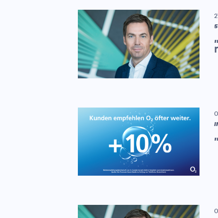
2
5
0
I
0