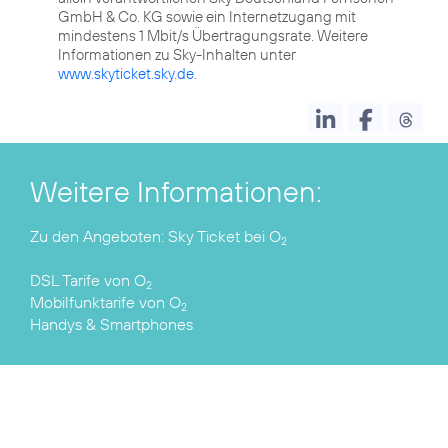
GmbH & Co. KG sowie ein Internetzugang mit
mindestens 1 Mbit/s Übertragungsrate. Weitere
Informationen zu Sky-Inhalten unter
www.skyticket.sky.de
.
Weitere Informationen:
Zu den Angeboten:
Sky Ticket bei O
2
DSL Tarife
von O
2
Mobilfunktarife
von O
2
Handys & Smartphones