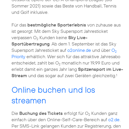
Sommer 2021) sowie das Beste von Handball, Tennis
und Golf inklusive.
Für das
bestmögliche Sporterlebnis
von zuhause aus
ist gesorgt: Mit dem Sky Supersport Jahresticket
verpassen O
Kunden keine
Sky Live-
2
Sportübertragung
. Ab dem 1. September ist das Sky
Supersport Jahresticket auf
o2online.de
und über
O
2
Priority
erhältlich. Wer sich für das attraktive Jahresabo
entscheidet, zahlt bei O
monatlich nur 19,99 Euro und
2
erlebt damit ein ganzes Jahr lang
Spitzensport im Live-
Stream
und das sogar auf zwei Geräten gleichzeitig.
1
Online buchen und los
streamen
Die
Buchung des Tickets
erfolgt für O
Kunden ganz
2
einfach über den Online-Self-Care-Bereich auf
o2.de
.
Per SMS-Link gelangen Kunden zur Registrierung, den