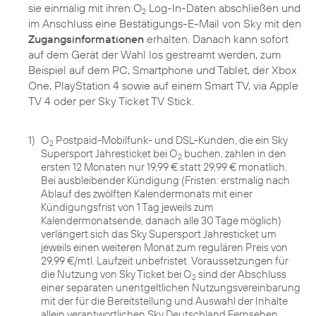
sie einmalig mit ihren O
Log-In-Daten abschließen und
2
im Anschluss eine Bestätigungs-E-Mail von Sky mit den
Zugangsinformationen
erhalten. Danach kann sofort
auf dem Gerät der Wahl los gestreamt werden, zum
Beispiel auf dem PC, Smartphone und Tablet, der Xbox
One, PlayStation 4 sowie auf einem Smart TV, via Apple
TV 4 oder per Sky Ticket TV Stick.
1)
O
Postpaid-Mobilfunk- und DSL-Kunden, die ein Sky
2
Supersport Jahresticket bei O
buchen, zahlen in den
2
ersten 12 Monaten nur 19,99 € statt 29,99 € monatlich.
Bei ausbleibender Kündigung (Fristen: erstmalig nach
Ablauf des zwölften Kalendermonats mit einer
Kündigungsfrist von 1 Tag jeweils zum
Kalendermonatsende, danach alle 30 Tage möglich)
verlängert sich das Sky Supersport Jahresticket um
jeweils einen weiteren Monat zum regulären Preis von
29,99 €/mtl. Laufzeit unbefristet. Voraussetzungen für
die Nutzung von Sky Ticket bei O
sind der Abschluss
2
einer separaten unentgeltlichen Nutzungsvereinbarung
mit der für die Bereitstellung und Auswahl der Inhalte
allein verantwortlichen Sky Deutschland Fernsehen