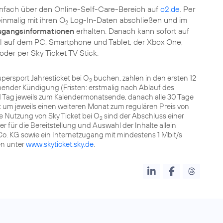
nfach über den Online-Self-Care-Bereich auf
o2.de
. Per
inmalig mit ihren O
Log-In-Daten abschließen und im
2
ugangsinformationen
erhalten. Danach kann sofort auf
l auf dem PC, Smartphone und Tablet, der Xbox One,
oder per Sky Ticket TV Stick.
persport Jahresticket bei O
buchen, zahlen in den ersten 12
2
ibender Kündigung (Fristen: erstmalig nach Ablauf des
 1 Tag jeweils zum Kalendermonatsende, danach alle 30 Tage
t um jeweils einen weiteren Monat zum regulären Preis von
ie Nutzung von Sky Ticket bei O
sind der Abschluss einer
2
für die Bereitstellung und Auswahl der Inhalte allein
. KG sowie ein Internetzugang mit mindestens 1 Mbit/s
en unter
www.skyticket.sky.de
.