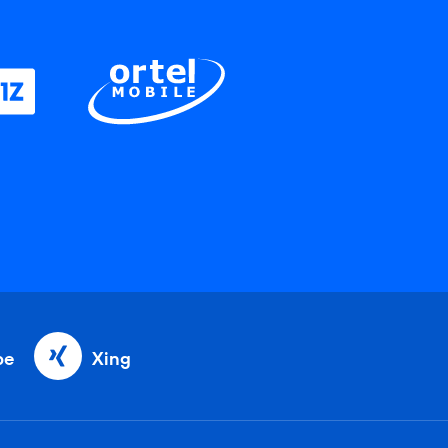
be
Xing