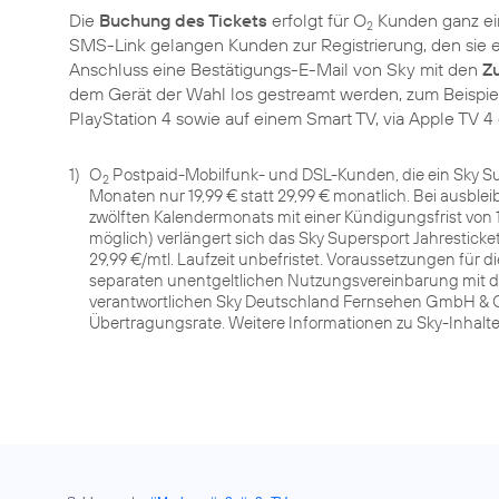
Die
Buchung des Tickets
erfolgt für O
Kunden ganz ei
2
SMS-Link gelangen Kunden zur Registrierung, den sie e
Anschluss eine Bestätigungs-E-Mail von Sky mit den
Z
dem Gerät der Wahl los gestreamt werden, zum Beispie
PlayStation 4 sowie auf einem Smart TV, via Apple TV 4 
1)
O
Postpaid-Mobilfunk- und DSL-Kunden, die ein Sky Su
2
Monaten nur 19,99 € statt 29,99 € monatlich. Bei ausble
zwölften Kalendermonats mit einer Kündigungsfrist von
möglich) verlängert sich das Sky Supersport Jahresticke
29,99 €/mtl. Laufzeit unbefristet. Voraussetzungen für d
separaten unentgeltlichen Nutzungsvereinbarung mit der 
verantwortlichen Sky Deutschland Fernsehen GmbH & Co
Übertragungsrate. Weitere Informationen zu Sky-Inhalt