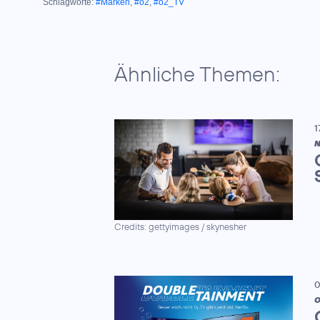
Schlagworte:
#Marken
,
#o2
,
#o2_TV
Ähnliche Themen:
1
N
Credits: gettyimages / skynesher
0