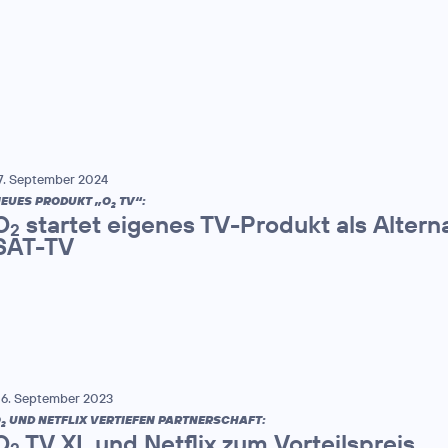
7. September 2024
EUES PRODUKT „O
TV“:
2
O
startet eigenes TV-Produkt als Altern
2
SAT-TV
6. September 2023
O
UND NETFLIX VERTIEFEN PARTNERSCHAFT:
2
O
TV XL und Netflix zum Vorteilspreis