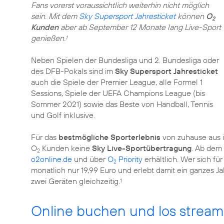
Fans vorerst voraussichtlich weiterhin nicht möglich
sein. Mit dem
Sky Supersport Jahresticket
können
O
2
Kunden
aber ab September 12 Monate lang Live-Sport
genießen.
1
Neben Spielen der Bundesliga und 2. Bundesliga oder
des DFB-Pokals sind im
Sky Supersport Jahresticket
auch die Spiele der Premier League, alle Formel 1
Sessions, Spiele der UEFA Champions League (bis
Sommer 2021) sowie das Beste von Handball, Tennis
und Golf inklusive.
Für das
bestmögliche Sporterlebnis
von zuhause aus i
O
Kunden keine
Sky Live-Sportübertragung
. Ab dem 
2
o2online.de
und über
O
Priority
erhältlich. Wer sich für
2
monatlich nur 19,99 Euro und erlebt damit ein ganzes J
zwei Geräten gleichzeitig.
1
Online buchen und los strea