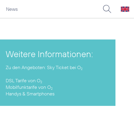
News
Weitere Informationen:
Zu den Angeboten:
Sky Ticket bei O
2
DSL Tarife
von O
2
Mobilfunktarife
von O
2
Handys & Smartphones