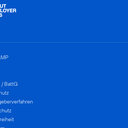
AMP
 / BattG
hutz
geberverfahren
chutz
reiheit