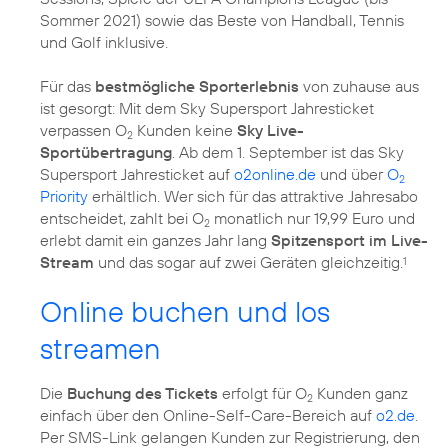
Sommer 2021) sowie das Beste von Handball, Tennis
und Golf inklusive.
Für das
bestmögliche Sporterlebnis
von zuhause aus
ist gesorgt: Mit dem Sky Supersport Jahresticket
verpassen O
Kunden keine
Sky Live-
2
Sportübertragung
. Ab dem 1. September ist das Sky
Supersport Jahresticket auf
o2online.de
und über
O
2
Priority
erhältlich. Wer sich für das attraktive Jahresabo
entscheidet, zahlt bei O
monatlich nur 19,99 Euro und
2
erlebt damit ein ganzes Jahr lang
Spitzensport im Live-
Stream
und das sogar auf zwei Geräten gleichzeitig.
1
Online buchen und los
streamen
Die
Buchung des Tickets
erfolgt für O
Kunden ganz
2
einfach über den Online-Self-Care-Bereich auf
o2.de
.
Per SMS-Link gelangen Kunden zur Registrierung, den