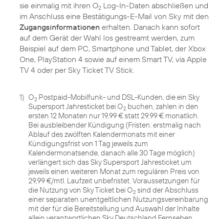
sie einmalig mit ihren O
Log-In-Daten abschließen und
2
im Anschluss eine Bestätigungs-E-Mail von Sky mit den
Zugangsinformationen
erhalten. Danach kann sofort
auf dem Gerät der Wahl los gestreamt werden, zum
Beispiel auf dem PC, Smartphone und Tablet, der Xbox
One, PlayStation 4 sowie auf einem Smart TV, via Apple
TV 4 oder per Sky Ticket TV Stick.
1)
O
Postpaid-Mobilfunk- und DSL-Kunden, die ein Sky
2
Supersport Jahresticket bei O
buchen, zahlen in den
2
ersten 12 Monaten nur 19,99 € statt 29,99 € monatlich.
Bei ausbleibender Kündigung (Fristen: erstmalig nach
Ablauf des zwölften Kalendermonats mit einer
Kündigungsfrist von 1 Tag jeweils zum
Kalendermonatsende, danach alle 30 Tage möglich)
verlängert sich das Sky Supersport Jahresticket um
jeweils einen weiteren Monat zum regulären Preis von
29,99 €/mtl. Laufzeit unbefristet. Voraussetzungen für
die Nutzung von Sky Ticket bei O
sind der Abschluss
2
einer separaten unentgeltlichen Nutzungsvereinbarung
mit der für die Bereitstellung und Auswahl der Inhalte
allein verantwortlichen Sky Deutschland Fernsehen