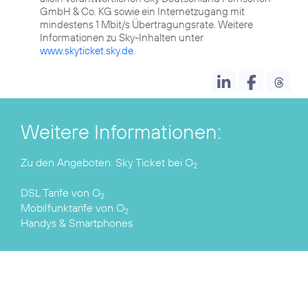
GmbH & Co. KG sowie ein Internetzugang mit
mindestens 1 Mbit/s Übertragungsrate. Weitere
Informationen zu Sky-Inhalten unter
www.skyticket.sky.de
.
Weitere Informationen:
Zu den Angeboten:
Sky Ticket bei O
2
DSL Tarife
von O
2
Mobilfunktarife
von O
2
Handys & Smartphones