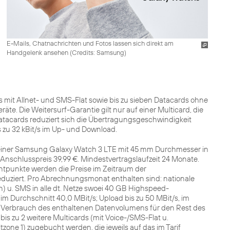
E-Mails, Chatnachrichten und Fotos lassen sich direkt am
Handgelenk ansehen (
Credits: Samsung
)
mit Allnet- und SMS-Flat sowie bis zu sieben Datacards ohne
äte. Die Weitersurf-Garantie gilt nur auf einer Multicard, die
 Datacards reduziert sich die Übertragungsgeschwindigkeit
zu 32 kBit/s im Up- und Download.
einer Samsung Galaxy Watch 3 LTE mit 45 mm Durchmesser in
Anschlusspreis 39,99 €. Mindestvertragslaufzeit 24 Monate.
tpunkte werden die Preise im Zeitraum der
duziert. Pro Abrechnungsmonat enthalten sind: nationale
u. SMS in alle dt. Netze swoei 40 GB Highspeed-
im Durchschnitt 40,0 MBit/s; Upload bis zu 50 MBit/s, im
 Verbrauch des enthaltenen Datenvolumens für den Rest des
is zu 2 weitere Multicards (mit Voice-/SMS-Flat u.
one 1) zugebucht werden, die jeweils auf das im Tarif