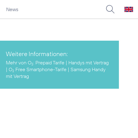
News
Weitere Informationen:
Mehr von O
:
Prepaid Tarife
|
Handys mit Vertrag
2
|
O
Free Smartphone-Tarife
|
Samsung Handy
2
mit Vertrag