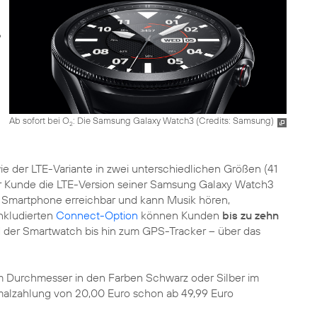
Ab sofort bei O
: Die Samsung Galaxy Watch3 (
Credits: Samsung
)
2
ie der LTE-Variante in zwei unterschiedlichen Größen (41
r Kunde die LTE-Version seiner Samsung Galaxy Watch3
hne Smartphone erreichbar und kann Musik hören,
nkludierten
Connect-Option
können Kunden
bis zu zehn
der Smartwatch bis hin zum GPS-Tracker – über das
mm Durchmesser in den Farben Schwarz oder Silber im
malzahlung von 20,00 Euro schon ab 49,99 Euro