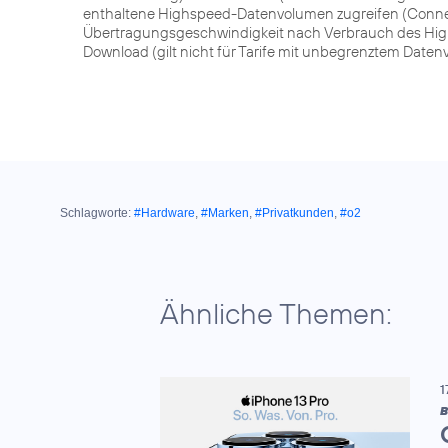
enthaltene Highspeed-Datenvolumen zugreifen (Connect
Übertragungsgeschwindigkeit nach Verbrauch des High
Download (gilt nicht für Tarife mit unbegrenztem Daten
Schlagworte:
#Hardware
,
#Marken
,
#Privatkunden
,
#o2
Ähnliche Themen:
1
B