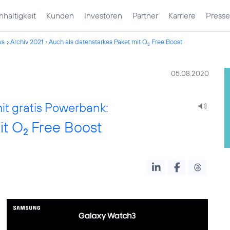
haltigkeit
Kunden
Investoren
Partner
Karriere
Presse
ws
Archiv 2021
Auch als datenstarkes Paket mit O
Free Boost
2
05.08.2020
t gratis Powerbank:
it O
Free Boost
2