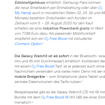
Edelstahlgehäuse
erhältlich. Samsung-Fans können
die neue Smartwatch per Einmalzahlung oder über
O
2
My Handy
auch in monatlichen Raten (12, 24, 36 und 48
Monate) bezahlen. Entscheiden sich Kunden im
Zeitraum vom 5. – 28. August 2020 für den Kauf,
erhalten sie eine
induktive Powerbank gratis
im Wert
von 77,88 Euro dazu. Als passender Mobilfunktarif
empfiehlt sich ein
O
Free Boost
mit inkludierter
2
Connect-Option
.
1
Die Galaxy Watch3 ist ab sofort
in der Bluetooth- sow
mm und 45 mm Durchmesser) erhältlich. Kombiniert de
mit einem
O
Free Boost
Tarif, ist er jederzeit auch o
2
Nachrichten versenden und vieles mehr. Denn mit der i
mobile Endgeräte
– vom Smartphone übers Tablet und 
zentrale Datenvolumen des Tarifs nutzen.
1
Beispielsweise gibt es die Galaxy Watch3 LTE mit 45 
Bundle mit dem
O
Free Boost M
(40 GB) bei einer Ein
2
monatlich.
2