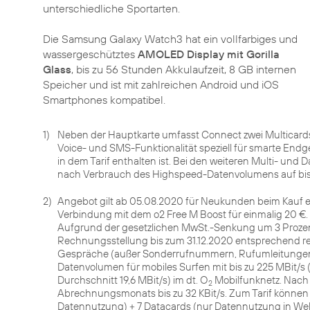
unterschiedliche Sportarten.
Die Samsung Galaxy Watch3 hat ein vollfarbiges und
wassergeschütztes
AMOLED Display mit Gorilla
Glass
, bis zu 56 Stunden Akkulaufzeit, 8 GB internen
Speicher und ist mit zahlreichen Android und iOS
Smartphones kompatibel.
1)
Neben der Hauptkarte umfasst Connect zwei Multicards 
Voice- und SMS-Funktionalität speziell für smarte Endger
in dem Tarif enthalten ist. Bei den weiteren Multi- und
nach Verbrauch des Highspeed-Datenvolumens auf bis 
2)
Angebot gilt ab 05.08.2020 für Neukunden beim Kauf 
Verbindung mit dem o2 Free M Boost für einmalig 20 €. 
Aufgrund der gesetzlichen MwSt.-Senkung um 3 Prozen
Rechnungsstellung bis zum 31.12.2020 entsprechend re
Gespräche (außer Sonderrufnummern, Rufumleitungen) 
Datenvolumen für mobiles Surfen mit bis zu 225 MBit/s (
Durchschnitt 19,6 MBit/s) im dt. O
Mobilfunknetz. Nach
2
Abrechnungsmonats bis zu 32 KBit/s. Zum Tarif können b
Datennutzung) + 7 Datacards (nur Datennutzung in Weltz