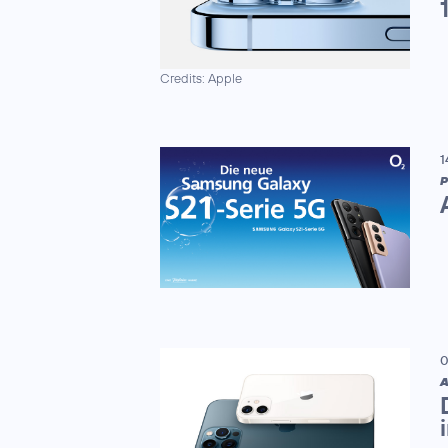
Credits: Apple
1
P
0
A