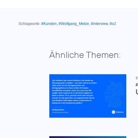
Schlagworte:
#Kunden
,
#Wolfgang_Metze
,
#interview
,
#o2
Ähnliche Themen:
1
Z