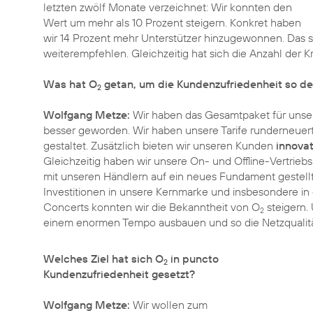
letzten zwölf Monate verzeichnet: Wir konnten den
Wert um mehr als 10 Prozent steigern. Konkret haben
wir 14 Prozent mehr Unterstützer hinzugewonnen. Das s
weiterempfehlen. Gleichzeitig hat sich die Anzahl der Kr
Was hat O
getan, um die Kundenzufriedenheit so de
2
Wolfgang Metze:
Wir haben das Gesamtpaket für unsere
besser geworden. Wir haben unsere Tarife runderneuert 
gestaltet. Zusätzlich bieten wir unseren Kunden
innovat
Gleichzeitig haben wir unsere On- und Offline-Vertrieb
mit unseren Händlern auf ein neues Fundament gestellt 
Investitionen in unsere Kernmarke und insbesondere in 
Concerts konnten wir die Bekanntheit von O
steigern. 
2
einem enormen Tempo ausbauen und so die Netzqualität 
Welches Ziel hat sich O
in puncto
2
Kundenzufriedenheit gesetzt?
Wolfgang Metze:
Wir wollen zum