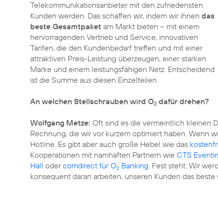
Telekommunikationsanbieter mit den zufriedensten
Kunden werden. Das schaffen wir, indem wir ihnen
das
beste Gesamtpaket
am Markt bieten – mit einem
hervorragenden Vertrieb und Service, innovativen
Tarifen, die den Kundenbedarf treffen und mit einer
attraktiven Preis-Leistung überzeugen, einer starken
Marke und einem leistungsfähigen Netz. Entscheidend
ist die Summe aus diesen Einzelteilen.
An welchen Stellschrauben wird O
dafür drehen?
2
Wolfgang Metze:
Oft sind es die vermeintlich kleinen 
Rechnung, die wir vor kurzem optimiert haben. Wenn wir
Hotline. Es gibt aber auch große Hebel wie das
kostenf
Kooperationen mit namhaften Partnern wie
CTS Eventim
Hall
oder
comdirect für O
Banking
. Fest steht: Wir we
2
konsequent daran arbeiten, unseren Kunden das beste