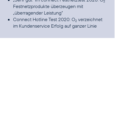
2
Festnetzprodukte überzeugen mit
„überragender Leistung“
Connect Hotline Test 2020: O
verzeichnet
2
im Kundenservice Erfolg auf ganzer Linie