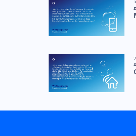
0
Z
3
Z