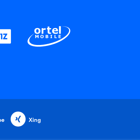
be
Xing