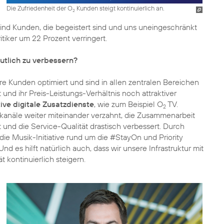
Die Zufriedenheit der O
Kunden steigt kontinuierlich an.
2
ind Kunden, die begeistert sind und uns uneingeschränkt
itiker um 22 Prozent verringert.
utlich zu verbessern?
 Kunden optimiert und sind in allen zentralen Bereichen
und ihr Preis-Leistungs-Verhältnis noch attraktiver
ive digitale Zusatzdienste
, wie zum Beispiel O
TV.
2
skanäle weiter miteinander verzahnt, die Zusammenarbeit
und die Service-Qualität drastisch verbessert. Durch
die Musik-Initiative rund um die #StayOn und Priority
Und es hilft natürlich auch, dass wir unsere Infrastruktur mit
kontinuierlich steigern.