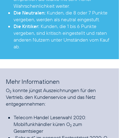
Wahrscheinlichkeit weiter.
Die Neutralen:
Kunden, die 8 oder 7 Punkte
vergeben, werden als neutral eingestuft.
Die Kritiker:
Kunden, die 1 bis 6 Punkte
vergeben, sind kritisch eingestellt und raten
anderen Nutzern unter Umständen vom Kauf
ab.
Mehr Informationen
O
konnte jüngst Auszeichnungen für den
2
Vertrieb, den Kundenservice und das Netz
entgegennehmen:
Telecom Handel Leserwahl 2020:
Mobilfunkhändler küren O
zum
2
Gesamtsieger
„Sehr gut“ im connect Festnetztest 2020: O