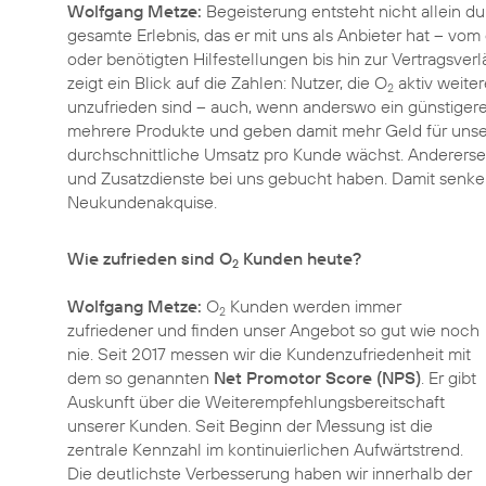
Wolfgang Metze:
Begeisterung entsteht nicht allein du
gesamte Erlebnis, das er mit uns als Anbieter hat – vo
oder benötigten Hilfestellungen bis hin zur Vertragsver
zeigt ein Blick auf die Zahlen: Nutzer, die O
aktiv weiter
2
unzufrieden sind – auch, wenn anderswo ein günstiger
mehrere Produkte und geben damit mehr Geld für unser
durchschnittliche Umsatz pro Kunde wächst. Anderersei
und Zusatzdienste bei uns gebucht haben. Damit senke
Neukundenakquise.
Wie zufrieden sind O
Kunden heute?
2
Wolfgang Metze:
O
Kunden werden immer
2
zufriedener und finden unser Angebot so gut wie noch
nie. Seit 2017 messen wir die Kundenzufriedenheit mit
dem so genannten
Net Promotor Score (NPS)
. Er gibt
Auskunft über die Weiterempfehlungsbereitschaft
unserer Kunden. Seit Beginn der Messung ist die
zentrale Kennzahl im kontinuierlichen Aufwärtstrend.
Die deutlichste Verbesserung haben wir innerhalb der