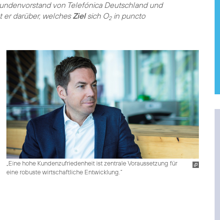
kundenvorstand von Telefónica Deutschland und
ht er darüber, welches
Ziel
sich O
in puncto
2
„Eine hohe Kundenzufriedenheit ist zentrale Voraussetzung für
eine robuste wirtschaftliche Entwicklung.“