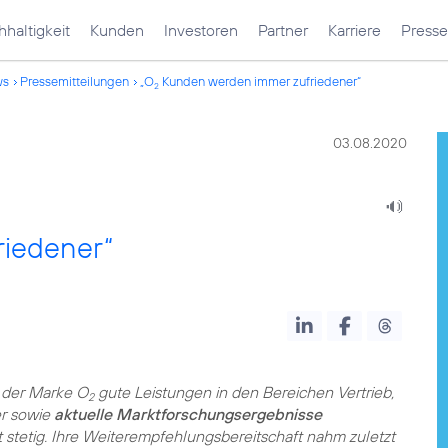
haltigkeit
Kunden
Investoren
Partner
Karriere
Presse
ws
Pressemitteilungen
„O
Kunden werden immer zufriedener“
2
03.08.2020
iedener“
 der Marke O
gute Leistungen in den Bereichen Vertrieb,
2
er sowie
aktuelle Marktforschungsergebnisse
stetig. Ihre Weiterempfehlungsbereitschaft nahm zuletzt