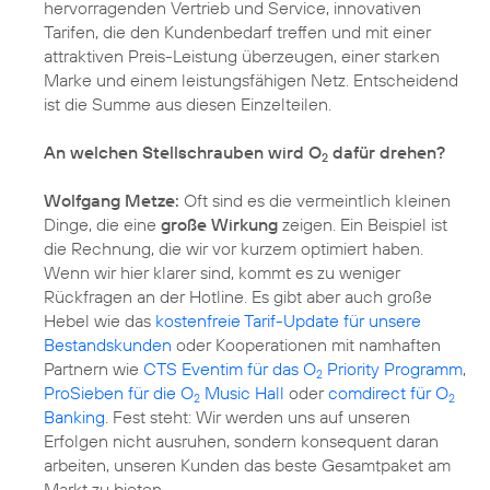
hervorragenden Vertrieb und Service, innovativen
Tarifen, die den Kundenbedarf treffen und mit einer
attraktiven Preis-Leistung überzeugen, einer starken
Marke und einem leistungsfähigen Netz. Entscheidend
ist die Summe aus diesen Einzelteilen.
An welchen Stellschrauben wird O
dafür drehen?
2
Wolfgang Metze:
Oft sind es die vermeintlich kleinen
Dinge, die eine
große Wirkung
zeigen. Ein Beispiel ist
die Rechnung, die wir vor kurzem optimiert haben.
Wenn wir hier klarer sind, kommt es zu weniger
Rückfragen an der Hotline. Es gibt aber auch große
Hebel wie das
kostenfreie Tarif-Update für unsere
Bestandskunden
oder Kooperationen mit namhaften
Partnern wie
CTS Eventim für das O
Priority Programm
,
2
ProSieben für die O
Music Hall
oder
comdirect für O
2
2
Banking
. Fest steht: Wir werden uns auf unseren
Erfolgen nicht ausruhen, sondern konsequent daran
arbeiten, unseren Kunden das beste Gesamtpaket am
Markt zu bieten.