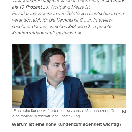
Weiterempfehlungsbereitschaft nahm zuletzt
um mehr
als 10 Prozent
zu. Wolfgang Metze ist
Privatkundenvorstand von Telefónica Deutschland und
verantwortlich für die Kernmarke O
. Im Interview
2
spricht er darüber, welches
Ziel
sich O
in puncto
2
Kundenzufriedenheit gesteckt hat.
„Eine hohe Kundenzufriedenheit ist zentrale Voraussetzung für
eine robuste wirtschaftliche Entwicklung.“
Warum ist eine hohe Kundenzufriedenheit wichtig?