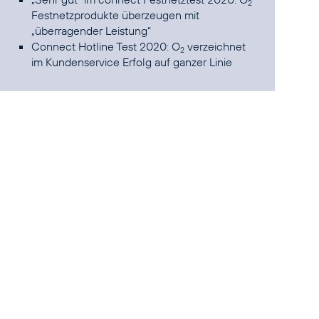
2
Festnetzprodukte überzeugen mit
„überragender Leistung“
Connect Hotline Test 2020: O
verzeichnet
2
im Kundenservice Erfolg auf ganzer Linie