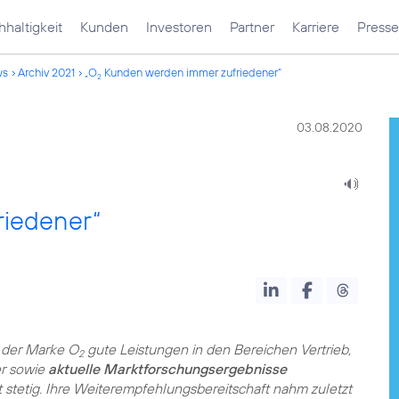
haltigkeit
Kunden
Investoren
Partner
Karriere
Presse
ws
Archiv 2021
„O
Kunden werden immer zufriedener“
2
03.08.2020
iedener“
 der Marke O
gute Leistungen in den Bereichen Vertrieb,
2
er sowie
aktuelle Marktforschungsergebnisse
stetig. Ihre Weiterempfehlungsbereitschaft nahm zuletzt