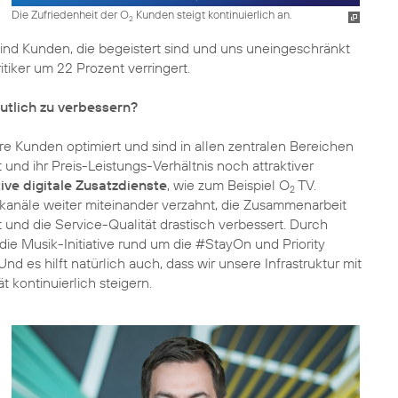
Die Zufriedenheit der O
Kunden steigt kontinuierlich an.
2
ind Kunden, die begeistert sind und uns uneingeschränkt
itiker um 22 Prozent verringert.
utlich zu verbessern?
 Kunden optimiert und sind in allen zentralen Bereichen
und ihr Preis-Leistungs-Verhältnis noch attraktiver
ive digitale Zusatzdienste
, wie zum Beispiel O
TV.
2
skanäle weiter miteinander verzahnt, die Zusammenarbeit
und die Service-Qualität drastisch verbessert. Durch
die Musik-Initiative rund um die #StayOn und Priority
Und es hilft natürlich auch, dass wir unsere Infrastruktur mit
kontinuierlich steigern.