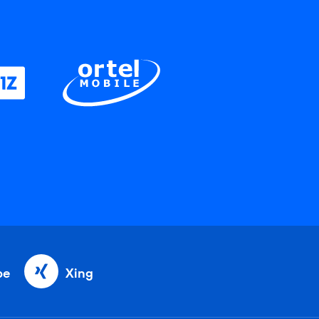
be
Xing