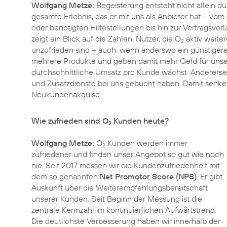
Wolfgang Metze:
Begeisterung entsteht nicht allein du
gesamte Erlebnis, das er mit uns als Anbieter hat – vo
oder benötigten Hilfestellungen bis hin zur Vertragsver
zeigt ein Blick auf die Zahlen: Nutzer, die O
aktiv weiter
2
unzufrieden sind – auch, wenn anderswo ein günstiger
mehrere Produkte und geben damit mehr Geld für unser
durchschnittliche Umsatz pro Kunde wächst. Anderersei
und Zusatzdienste bei uns gebucht haben. Damit senke
Neukundenakquise.
Wie zufrieden sind O
Kunden heute?
2
Wolfgang Metze:
O
Kunden werden immer
2
zufriedener und finden unser Angebot so gut wie noch
nie. Seit 2017 messen wir die Kundenzufriedenheit mit
dem so genannten
Net Promotor Score (NPS)
. Er gibt
Auskunft über die Weiterempfehlungsbereitschaft
unserer Kunden. Seit Beginn der Messung ist die
zentrale Kennzahl im kontinuierlichen Aufwärtstrend.
Die deutlichste Verbesserung haben wir innerhalb der