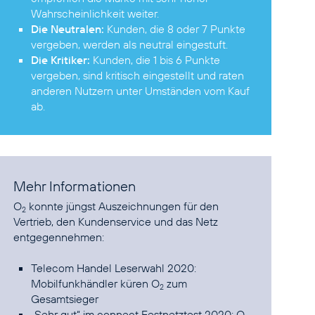
Wahrscheinlichkeit weiter.
Die Neutralen:
Kunden, die 8 oder 7 Punkte
vergeben, werden als neutral eingestuft.
Die Kritiker:
Kunden, die 1 bis 6 Punkte
vergeben, sind kritisch eingestellt und raten
anderen Nutzern unter Umständen vom Kauf
ab.
Mehr Informationen
O
konnte jüngst Auszeichnungen für den
2
Vertrieb, den Kundenservice und das Netz
entgegennehmen:
Telecom Handel Leserwahl 2020:
Mobilfunkhändler küren O
zum
2
Gesamtsieger
„Sehr gut“ im connect Festnetztest 2020: O