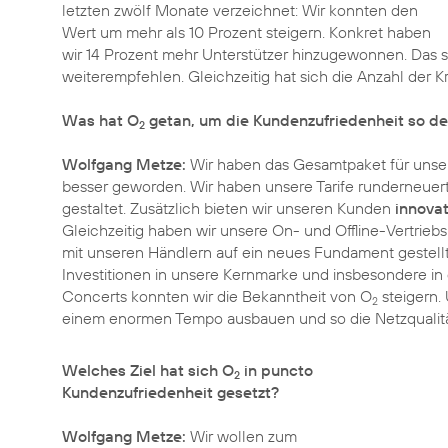
letzten zwölf Monate verzeichnet: Wir konnten den
Wert um mehr als 10 Prozent steigern. Konkret haben
wir 14 Prozent mehr Unterstützer hinzugewonnen. Das s
weiterempfehlen. Gleichzeitig hat sich die Anzahl der Kr
Was hat O
getan, um die Kundenzufriedenheit so de
2
Wolfgang Metze:
Wir haben das Gesamtpaket für unsere
besser geworden. Wir haben unsere Tarife runderneuert 
gestaltet. Zusätzlich bieten wir unseren Kunden
innovat
Gleichzeitig haben wir unsere On- und Offline-Vertrieb
mit unseren Händlern auf ein neues Fundament gestellt 
Investitionen in unsere Kernmarke und insbesondere in 
Concerts konnten wir die Bekanntheit von O
steigern. 
2
einem enormen Tempo ausbauen und so die Netzqualität 
Welches Ziel hat sich O
in puncto
2
Kundenzufriedenheit gesetzt?
Wolfgang Metze:
Wir wollen zum