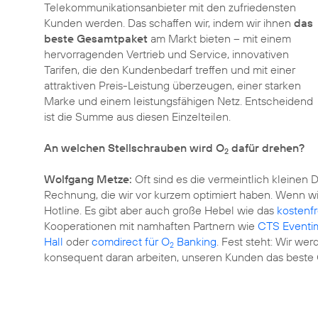
Telekommunikationsanbieter mit den zufriedensten
Kunden werden. Das schaffen wir, indem wir ihnen
das
beste Gesamtpaket
am Markt bieten – mit einem
hervorragenden Vertrieb und Service, innovativen
Tarifen, die den Kundenbedarf treffen und mit einer
attraktiven Preis-Leistung überzeugen, einer starken
Marke und einem leistungsfähigen Netz. Entscheidend
ist die Summe aus diesen Einzelteilen.
An welchen Stellschrauben wird O
dafür drehen?
2
Wolfgang Metze:
Oft sind es die vermeintlich kleinen 
Rechnung, die wir vor kurzem optimiert haben. Wenn wir
Hotline. Es gibt aber auch große Hebel wie das
kostenf
Kooperationen mit namhaften Partnern wie
CTS Eventim
Hall
oder
comdirect für O
Banking
. Fest steht: Wir we
2
konsequent daran arbeiten, unseren Kunden das beste