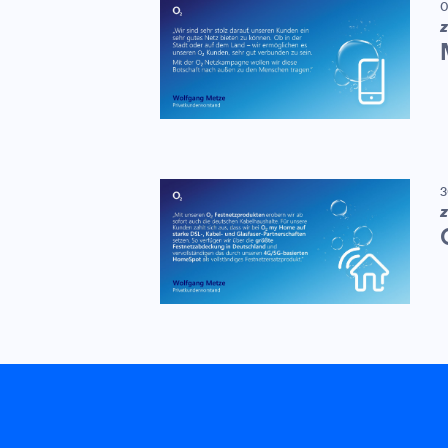
0
Z
3
Z