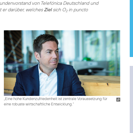
kundenvorstand von Telefónica Deutschland und
ht er darüber, welches
Ziel
sich O
in puncto
2
„Eine hohe Kundenzufriedenheit ist zentrale Voraussetzung für
eine robuste wirtschaftliche Entwicklung.“