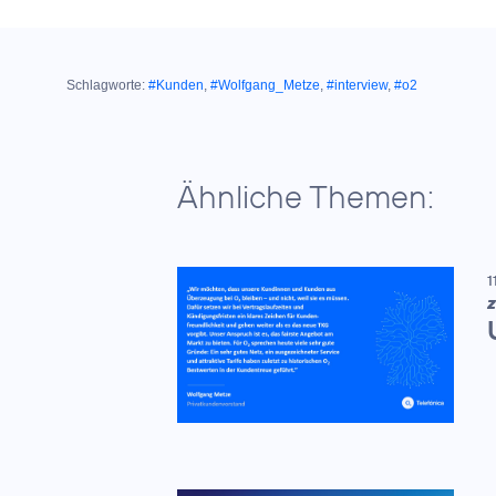
Schlagworte:
#Kunden
,
#Wolfgang_Metze
,
#interview
,
#o2
Ähnliche Themen:
1
Z