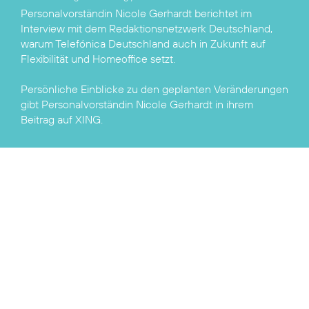
Personalvorständin Nicole Gerhardt berichtet im
Interview mit dem Redaktionsnetzwerk Deutschland
,
warum Telefónica Deutschland auch in Zukunft auf
Flexibilität und Homeoffice setzt.
Persönliche Einblicke zu den geplanten Veränderungen
gibt Personalvorständin Nicole Gerhardt in ihrem
Beitrag auf
XING
.