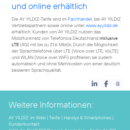
und online erhältlich
Die AY YILDIZ-Tarife sind im
Fachhandel
, bei AY YILDIZ
Vertriebspartnern sowie online unter
www.ayyildiz.de
erhältlich. Kunden von AY YILDIZ nutzen das
Mobilfunknetz von Telefónica Deutschland
inklusive
LTE
(4G) mit bis zu 21,6 Mbit/s. Durch die Möglichkeit
der Sprachtelefonie über LTE (Voice over LTE; VoLTE)
und WLAN (Voice over WiFi) profitieren sie zudem
automatisch und ohne Mehrkosten von einer deutlich
besseren Sprachqualität.
Weitere Informationen:
AY YILDIZ:
im Web
|
Tarife
|
Handys & Smartphones
|
Kundenkontakt