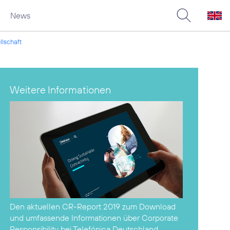
News
llschaft
Weitere Informationen
Den aktuellen
CR-Report 2019 zum Download
und umfassende Informationen über Corporate
Responsibility bei Telefónica Deutschland