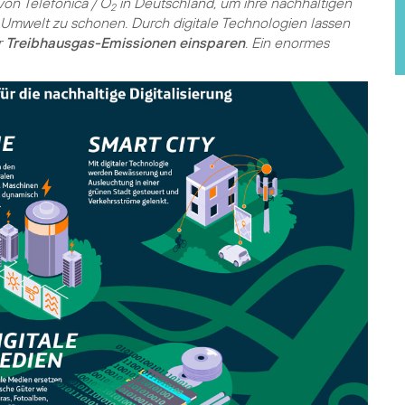
on Telefónica / O
in Deutschland, um ihre nachhaltigen
2
e Umwelt zu schonen. Durch digitale Technologien lassen
r
Treibhausgas-Emissionen einsparen
. Ein enormes