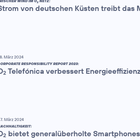
RISCHER WIND IM O
NETZ:
2
Strom von deutschen Küsten treibt das 
8. März 2024
ORPORATE RESPONSIBILITY REPORT 2023:
O
Telefónica verbessert Energieeffizien
2
7. März 2024
ACHHALTIGKEIT:
O
bietet generalüberholte Smartphones
2