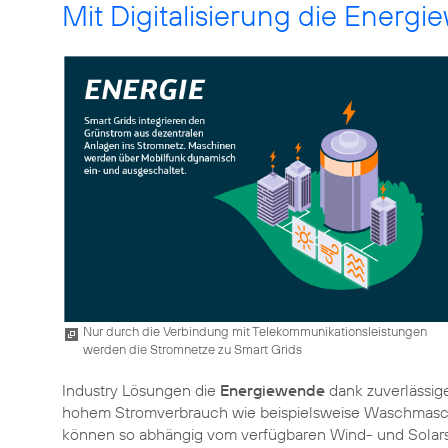
Mit Digitalisierung die Energ
Nur durch die Verbindung mit Telekommunikationsleistungen
werden die Stromnetze zu Smart Grids
Industry Lösungen die
Energiewende
dank zuverlässige
hohem Stromverbrauch wie beispielsweise Waschmaschi
können so abhängig vom verfügbaren Wind- und Solars