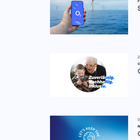
F
2
C
0
N