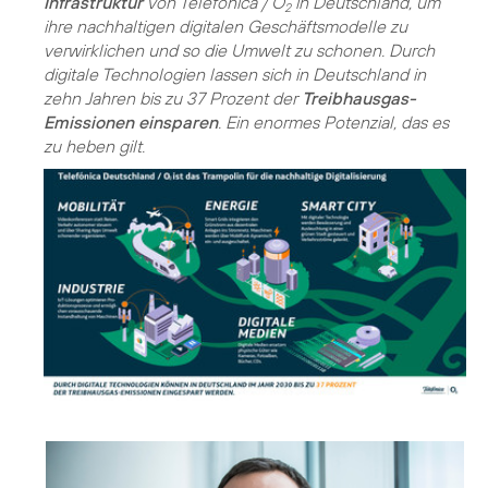
Infrastruktur
von Telefónica / O
in Deutschland, um
2
ihre nachhaltigen digitalen Geschäftsmodelle zu
verwirklichen und so die Umwelt zu schonen. Durch
digitale Technologien lassen sich in Deutschland in
zehn Jahren bis zu 37 Prozent der
Treibhausgas-
Emissionen einsparen
. Ein enormes Potenzial, das es
zu heben gilt.