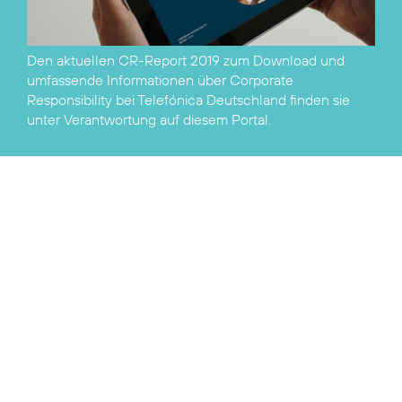
Den aktuellen
CR-Report 2019 zum Download
und
umfassende Informationen über Corporate
Responsibility bei Telefónica Deutschland finden sie
unter
Verantwortung
auf diesem Portal.