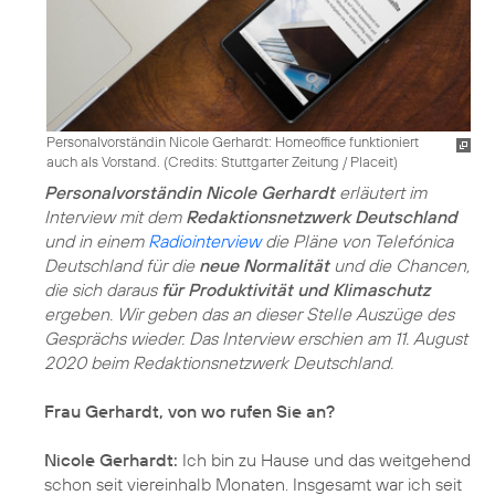
Personalvorständin Nicole Gerhardt: Homeoffice funktioniert
auch als Vorstand. (
Credits: Stuttgarter Zeitung / Placeit
)
Personalvorständin Nicole Gerhardt
erläutert im
Interview mit dem
Redaktionsnetzwerk Deutschland
und in einem
Radiointerview
die Pläne von Telefónica
Deutschland für die
neue Normalität
und die Chancen,
die sich daraus
für Produktivität und Klimaschutz
ergeben. Wir geben das an dieser Stelle Auszüge des
Gesprächs wieder. Das Interview erschien am 11. August
2020 beim Redaktionsnetzwerk Deutschland.
Frau Gerhardt, von wo rufen Sie an?
Nicole Gerhardt:
Ich bin zu Hause und das weitgehend
schon seit viereinhalb Monaten. Insgesamt war ich seit