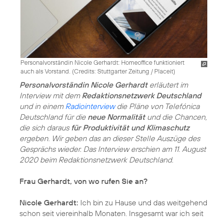
Personalvorständin Nicole Gerhardt: Homeoffice funktioniert
auch als Vorstand. (
Credits: Stuttgarter Zeitung / Placeit
)
Personalvorständin Nicole Gerhardt
erläutert im
Interview mit dem
Redaktionsnetzwerk Deutschland
und in einem
Radiointerview
die Pläne von Telefónica
Deutschland für die
neue Normalität
und die Chancen,
die sich daraus
für Produktivität und Klimaschutz
ergeben. Wir geben das an dieser Stelle Auszüge des
Gesprächs wieder. Das Interview erschien am 11. August
2020 beim Redaktionsnetzwerk Deutschland.
Frau Gerhardt, von wo rufen Sie an?
Nicole Gerhardt:
Ich bin zu Hause und das weitgehend
schon seit viereinhalb Monaten. Insgesamt war ich seit