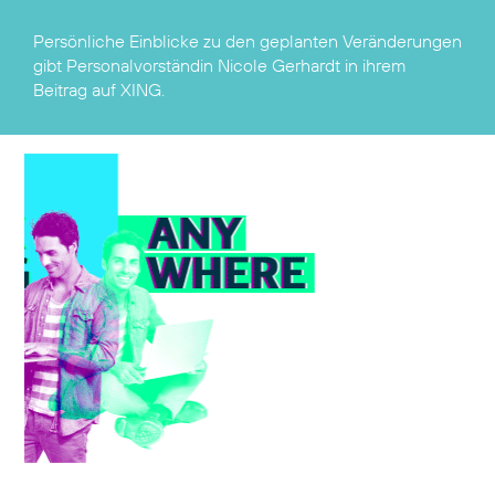
Persönliche Einblicke zu den geplanten Veränderungen
gibt Personalvorständin Nicole Gerhardt in ihrem
Beitrag auf XING
.